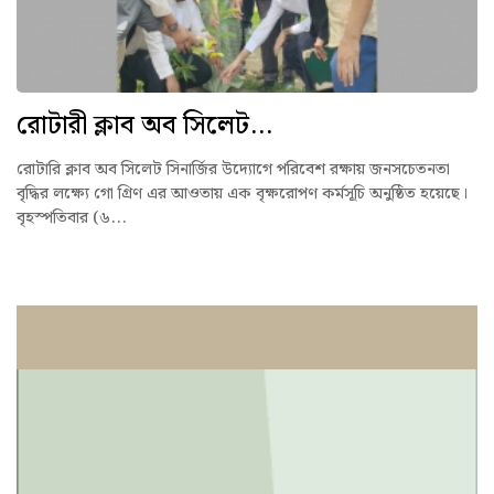
রোটারী ক্লাব অব সিলেট...
রোটারি ক্লাব অব সিলেট সিনার্জির উদ্যোগে পরিবেশ রক্ষায় জনসচেতনতা
বৃদ্ধির লক্ষ্যে গো গ্রিণ এর আওতায় এক বৃক্ষরোপণ কর্মসূচি অনুষ্ঠিত হয়েছে।
বৃহস্পতিবার (৬...