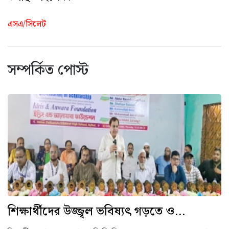
এসএ/সিলেট
সম্পর্কিত পোস্ট
শিক্ষার্থীদের উজ্জ্বল ভবিষ্যৎ গড়তে ও...