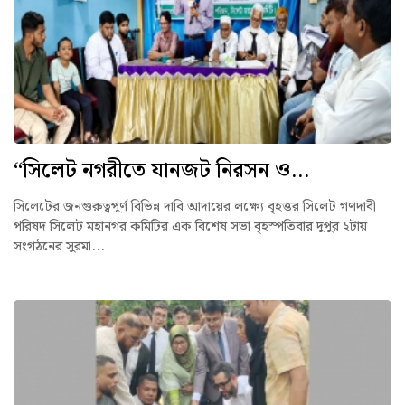
“সিলেট নগরীতে যানজট নিরসন ও...
সিলেটের জনগুরুত্বপূর্ণ বিভিন্ন দাবি আদায়ের লক্ষ্যে বৃহত্তর সিলেট গণদাবী
পরিষদ সিলেট মহানগর কমিটির এক বিশেষ সভা বৃহস্পতিবার দুপুর ২টায়
সংগঠনের সুরমা...