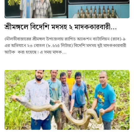
শ্রীমঙ্গলে বিদেশি মদসহ ২ মাদককারবারী...
মৌলভীবাজারের শ্রীমঙ্গল উপজেলায় র‌্যাপিড অ্যাকশন ব্যাটালিয়ন (র‌্যাব)-৯
এর অভিযানে ২৩ বোতল (৮.৬২৫ লিটার) বিদেশি মদসহ দুই মাদককারবারী
আটক করা হয়েছে। এ সময় মাদক...