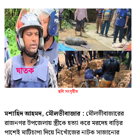
ছবি সংগৃহীত
মশাহিদ আহমদ, মৌলভীবাজার :
মৌলভীবাজারের
রাজনগর উপজেলায় স্ত্রীকে হত্যা করে মরদেহ বাড়ির
পাশেই মাটিচাপা দিয়ে নিখোঁজের নাটক সাজানোর