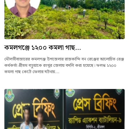
কমলগঞ্জে ১২০০ কমলা গাছ...
মৌলভীবাজারের কমলগঞ্জ উপজেলার রাজকান্দি বন রেঞ্জের আলোচিত রেঞ্জ
কর্মকর্তা প্রীতম বড়ুয়াকে রংপুর জেলায় বদলি করা হয়েছে। ফলন্ত ১২০০
কমলা গাছ কেটে ফেলার ঘটনায়...