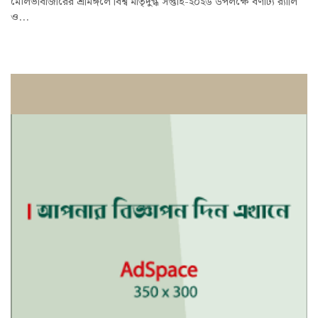
মৌলভীবাজারের শ্রীমঙ্গলে বিশ্ব মাতৃদুগ্ধ সপ্তাহ-২০২৬ উপলক্ষে বর্ণাঢ্য র‍্যালি
ও...