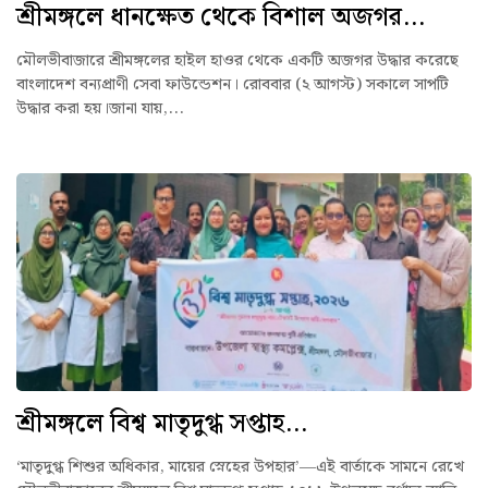
শ্রীমঙ্গলে ধানক্ষেত থেকে বিশাল অজগর...
মৌলভীবাজারে শ্রীমঙ্গলের হাইল হাওর থেকে একটি অজগর উদ্ধার করেছে
বাংলাদেশ বন্যপ্রাণী সেবা ফাউন্ডেশন। রোববার (২ আগস্ট) সকালে সাপটি
উদ্ধার করা হয়।জানা যায়,...
শ্রীমঙ্গলে বিশ্ব মাতৃদুগ্ধ সপ্তাহ...
‘মাতৃদুগ্ধ শিশুর অধিকার, মায়ের স্নেহের উপহার’—এই বার্তাকে সামনে রেখে