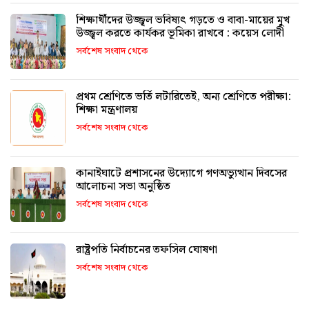
শিক্ষার্থীদের উজ্জ্বল ভবিষ্যৎ গড়তে ও বাবা-মায়ের মুখ
উজ্জ্বল করতে কার্যকর ভূমিকা রাখবে : কয়েস লোদী
সর্বশেষ সংবাদ থেকে
প্রথম শ্রেণিতে ভর্তি লটারিতেই, অন্য শ্রেণিতে পরীক্ষা:
শিক্ষা মন্ত্রণালয়
সর্বশেষ সংবাদ থেকে
কানাইঘাটে প্রশাসনের উদ্যোগে গণঅভ্যুত্থান দিবসের
আলোচনা সভা অনুষ্ঠিত
সর্বশেষ সংবাদ থেকে
রাষ্ট্রপতি নির্বাচনের তফসিল ঘোষণা
সর্বশেষ সংবাদ থেকে