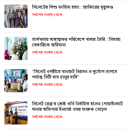
সিলেটের শিশু ফাহিমা হত্যা : জাকিরের মৃত্যুদণ্ড
সর্বশেষ সংবাদ থেকে
ভার্থখলায় অস্বাস্থ্যকর পরিবেশে খাবার তৈরি : সিতারা
বেকারিকে জরিমানা
সর্বশেষ সংবাদ থেকে
“সিলেট নগরীতে যানজট নিরসন ও দুর্ভোগ লাগবে
পর্যাপ্ত সিটি বাস চালুর দাবি”
সর্বশেষ সংবাদ থেকে
সিলেট রেঞ্জ’র শ্রেষ্ঠ ওসি নির্বাচিত হলেন গোয়াইনঘাট
থানার অফিসার ইনচার্জ ওমর ফারুক মোড়ল
সর্বশেষ সংবাদ থেকে