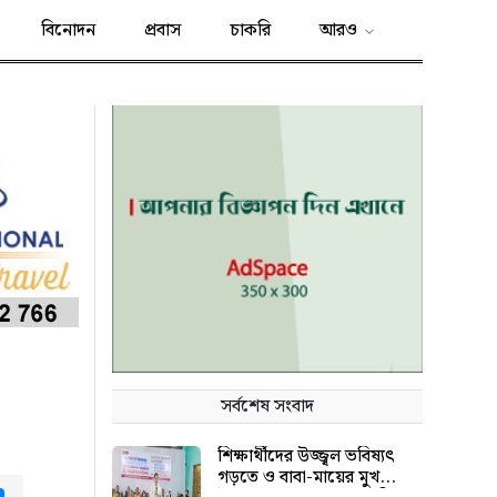
বিনোদন
প্রবাস
চাকরি
আরও
সর্বশেষ সংবাদ
শিক্ষার্থীদের উজ্জ্বল ভবিষ্যৎ
গড়তে ও বাবা-মায়ের মুখ