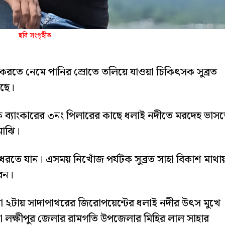
ছবি সংগৃহীত
করতে নেমে পানির স্রোতে তলিয়ে যাওয়া চিকিৎসক সুব্রত
েছে।
ে ব্যাংকারের ৩নং পিলারের কাছে ধলাই নদীতে মরদেহ ভাস
মাঝি।
ধরতে যান। এসময় নিখোঁজ পর্যটক সুব্রত সাহা বিকাশ মাথায
রেন।
া ২টায় সাদাপাথরের জিরোপয়েন্টের ধলাই নদীর উৎস মুখে
া লক্ষীপুর জেলার রামগতি উপজেলার মিহির লাল সাহার