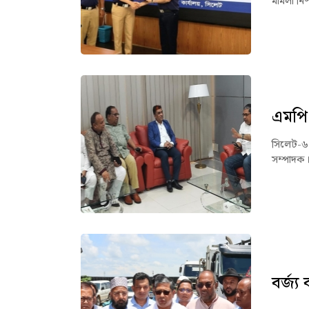
মামলা নিষ
এমপি 
সিলেট-৬
সম্পাদক।
বর্জ্য