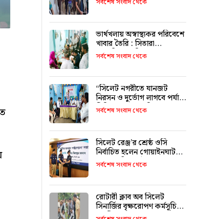
সর্বশেষ সংবাদ থেকে
ভার্থখলায় অস্বাস্থ্যকর পরিবেশে
খাবার তৈরি : সিতারা
বেকারিকে জরিমানা
সর্বশেষ সংবাদ থেকে
“সিলেট নগরীতে যানজট
নিরসন ও দুর্ভোগ লাগবে পর্যাপ্ত
সিটি বাস চালুর দাবি”
তে
সর্বশেষ সংবাদ থেকে
সিলেট রেঞ্জ’র শ্রেষ্ঠ ওসি
নির্বাচিত হলেন গোয়াইনঘাট
়
থানার অফিসার ইনচার্জ ওমর
সর্বশেষ সংবাদ থেকে
ফারুক মোড়ল
রোটারী ক্লাব অব সিলেট
সিনার্জির বৃক্ষরোপণ কর্মসূচি
অনুষ্ঠিত