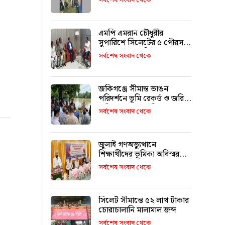
সর্বশেষ সংবাদ থেকে
এমপি এমরান চৌধুরীর
সুপারিশে সিলেটের ৫ পৌরসভা
পাচ্ছে ৫ শ কোটি টাকা
সর্বশেষ সংবাদ থেকে
জকিগঞ্জে সীমান্ত ভাঙন
পরিদর্শনে ভূমি রেকর্ড ও জরিপ
অধিদপ্তরের মহাপরিচালক
সর্বশেষ সংবাদ থেকে
জুলাই গণঅভ্যুত্থানে
শিক্ষার্থীদের ভূমিকা অবিস্মরণীয়
: এম এ মালিক
সর্বশেষ সংবাদ থেকে
সিলেট সীমান্তে ৫২ লাখ টাকার
চোরাচালানি মালামাল জব্দ
সর্বশেষ সংবাদ থেকে