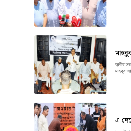
স্থা
মাহবু
স্থানীয় স
মাহবুব আ
এ দেশ