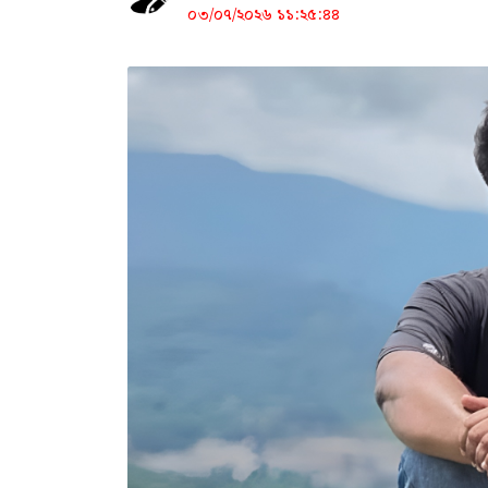
০৩/০৭/২০২৬ ১১:২৫:৪৪