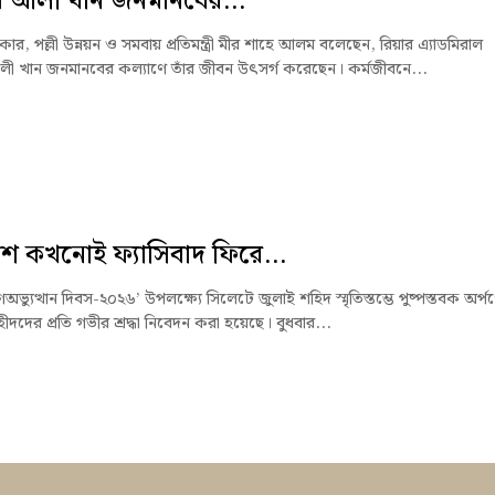
ব আলী খান জনমানবের...
রকার, পল্লী উন্নয়ন ও সমবায় প্রতিমন্ত্রী মীর শাহে আলম বলেছেন, রিয়ার এ্যাডমিরাল
লী খান জনমানবের কল্যাণে তাঁর জীবন উৎসর্গ করেছেন। কর্মজীবনে...
ে কখনোই ফ্যাসিবাদ ফিরে...
অভ্যুত্থান দিবস-২০২৬’ উপলক্ষ্যে সিলেটে জুলাই শহিদ স্মৃতিস্তম্ভে পুষ্পস্তবক অর্প
হীদদের প্রতি গভীর শ্রদ্ধা নিবেদন করা হয়েছে। বুধবার...