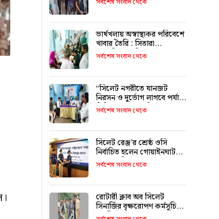
সর্বশেষ সংবাদ থেকে
ভার্থখলায় অস্বাস্থ্যকর পরিবেশে
খাবার তৈরি : সিতারা
বেকারিকে জরিমানা
সর্বশেষ সংবাদ থেকে
“সিলেট নগরীতে যানজট
নিরসন ও দুর্ভোগ লাগবে পর্যাপ্ত
সিটি বাস চালুর দাবি”
সর্বশেষ সংবাদ থেকে
সিলেট রেঞ্জ’র শ্রেষ্ঠ ওসি
নির্বাচিত হলেন গোয়াইনঘাট
থানার অফিসার ইনচার্জ ওমর
সর্বশেষ সংবাদ থেকে
ফারুক মোড়ল
স।
রোটারী ক্লাব অব সিলেট
সিনার্জির বৃক্ষরোপণ কর্মসূচি
অনুষ্ঠিত