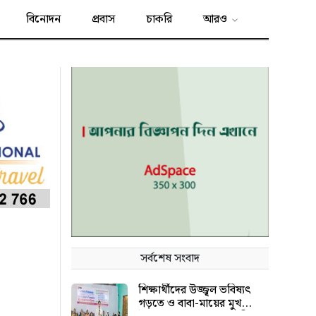
বিনোদন
প্রবাস
চাকরি
আরও
সর্বশেষ সংবাদ
শিক্ষার্থীদের উজ্জ্বল ভবিষ্যৎ
গড়তে ও বাবা-মায়ের মুখ