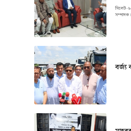
সিলেট-৬
সম্পাদক।
বর্জ্য
স্থা