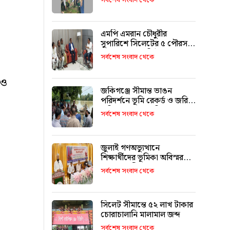
সর্বশেষ সংবাদ থেকে
এমপি এমরান চৌধুরীর
সুপারিশে সিলেটের ৫ পৌরসভা
পাচ্ছে ৫ শ কোটি টাকা
সর্বশেষ সংবাদ থেকে
 ও
জকিগঞ্জে সীমান্ত ভাঙন
পরিদর্শনে ভূমি রেকর্ড ও জরিপ
অধিদপ্তরের মহাপরিচালক
সর্বশেষ সংবাদ থেকে
জুলাই গণঅভ্যুত্থানে
শিক্ষার্থীদের ভূমিকা অবিস্মরণীয়
: এম এ মালিক
সর্বশেষ সংবাদ থেকে
সিলেট সীমান্তে ৫২ লাখ টাকার
চোরাচালানি মালামাল জব্দ
সর্বশেষ সংবাদ থেকে