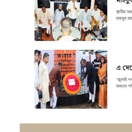
মাহবু
স্থানীয় স
মাহবুব আ
এ দেশ
‘জুলাই গণ
মাধ্যমে শ