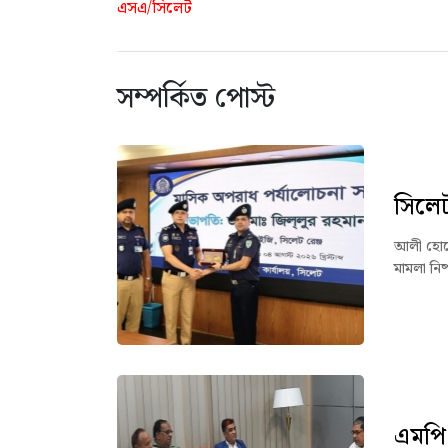
এসএ/সিলেট
সম্পর্কিত পোস্ট
সিলেট 
আলী হোসেন
মামলা নিষ
এমপি 