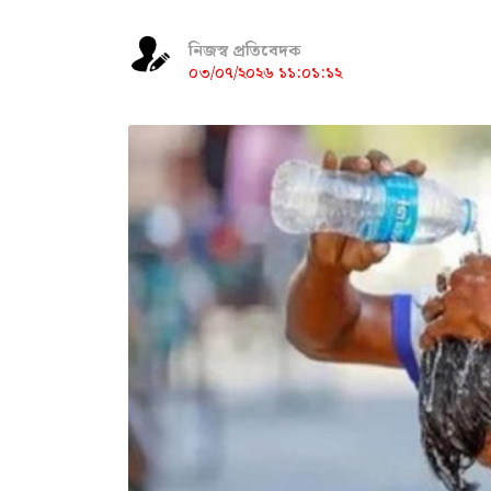
নিজস্ব প্রতিবেদক
০৩/০৭/২০২৬ ১১:০১:১২