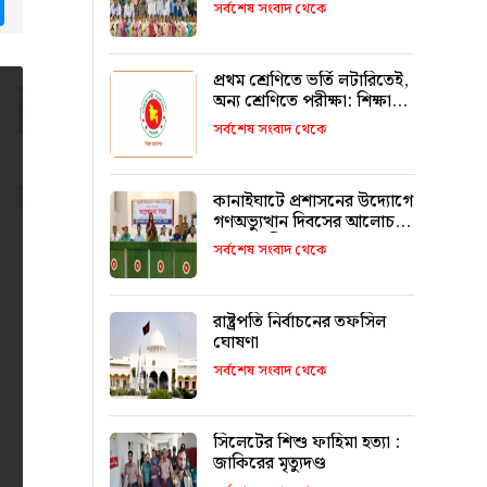
tsApp
Messenger
উজ্জ্বল করতে কার্যকর ভূমিকা
সর্বশেষ সংবাদ থেকে
রাখবে : কয়েস লোদী
প্রথম শ্রেণিতে ভর্তি লটারিতেই,
অন্য শ্রেণিতে পরীক্ষা: শিক্ষা
মন্ত্রণালয়
সর্বশেষ সংবাদ থেকে
কানাইঘাটে প্রশাসনের উদ্যোগে
গণঅভ্যুত্থান দিবসের আলোচনা
সভা অনুষ্ঠিত
সর্বশেষ সংবাদ থেকে
রাষ্ট্রপতি নির্বাচনের তফসিল
ঘোষণা
সর্বশেষ সংবাদ থেকে
সিলেটের শিশু ফাহিমা হত্যা :
জাকিরের মৃত্যুদণ্ড