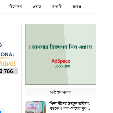
বিনোদন
প্রবাস
চাকরি
আরও
সর্বশেষ সংবাদ
শিক্ষার্থীদের উজ্জ্বল ভবিষ্যৎ
গড়তে ও বাবা-মায়ের মুখ