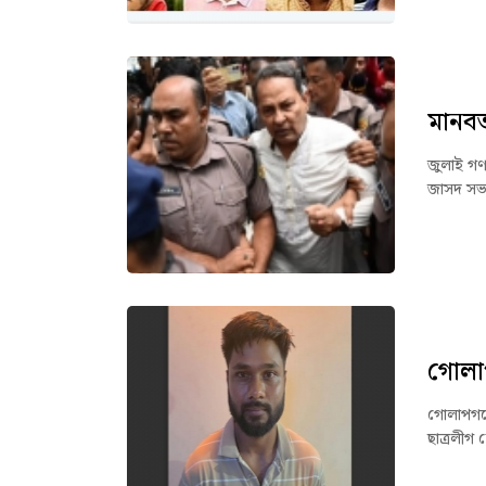
মানবত
জুলাই গণ
জাসদ সভা
গোলাপ
গোলাপগঞ্
ছাত্রলীগ 