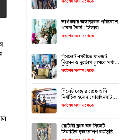
সর্বশেষ সংবাদ থেকে
ভার্থখলায় অস্বাস্থ্যকর পরিবেশে
খাবার তৈরি : সিতারা
বেকারিকে জরিমানা
সর্বশেষ সংবাদ থেকে
তা
া
“সিলেট নগরীতে যানজট
নিরসন ও দুর্ভোগ লাগবে পর্যাপ্ত
সিটি বাস চালুর দাবি”
সর্বশেষ সংবাদ থেকে
সিলেট রেঞ্জ’র শ্রেষ্ঠ ওসি
নির্বাচিত হলেন গোয়াইনঘাট
থানার অফিসার ইনচার্জ ওমর
সর্বশেষ সংবাদ থেকে
ফারুক মোড়ল
রাল
রোটারী ক্লাব অব সিলেট
সিনার্জির বৃক্ষরোপণ কর্মসূচি
অনুষ্ঠিত