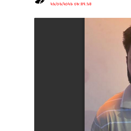
২৬/০৬/২০২৬ ০৮:৪৭:১৪