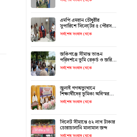
সর্বশেষ সংবাদ থেকে
এমপি এমরান চৌধুরীর
সুপারিশে সিলেটের ৫ পৌরসভা
পাচ্ছে ৫ শ কোটি টাকা
সর্বশেষ সংবাদ থেকে
জকিগঞ্জে সীমান্ত ভাঙন
পরিদর্শনে ভূমি রেকর্ড ও জরিপ
অধিদপ্তরের মহাপরিচালক
সর্বশেষ সংবাদ থেকে
জুলাই গণঅভ্যুত্থানে
শিক্ষার্থীদের ভূমিকা অবিস্মরণীয়
: এম এ মালিক
সর্বশেষ সংবাদ থেকে
সিলেট সীমান্তে ৫২ লাখ টাকার
চোরাচালানি মালামাল জব্দ
সর্বশেষ সংবাদ থেকে