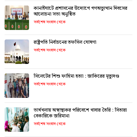
কানাইঘাটে প্রশাসনের উদ্যোগে গণঅভ্যুত্থান দিবসের
আলোচনা সভা অনুষ্ঠিত
সর্বশেষ সংবাদ থেকে
রাষ্ট্রপতি নির্বাচনের তফসিল ঘোষণা
সর্বশেষ সংবাদ থেকে
সিলেটের শিশু ফাহিমা হত্যা : জাকিরের মৃত্যুদণ্ড
সর্বশেষ সংবাদ থেকে
ভার্থখলায় অস্বাস্থ্যকর পরিবেশে খাবার তৈরি : সিতারা
বেকারিকে জরিমানা
সর্বশেষ সংবাদ থেকে