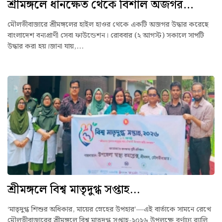
শ্রীমঙ্গলে ধানক্ষেত থেকে বিশাল অজগর...
মৌলভীবাজারে শ্রীমঙ্গলের হাইল হাওর থেকে একটি অজগর উদ্ধার করেছে
বাংলাদেশ বন্যপ্রাণী সেবা ফাউন্ডেশন। রোববার (২ আগস্ট) সকালে সাপটি
উদ্ধার করা হয়।জানা যায়,...
শ্রীমঙ্গলে বিশ্ব মাতৃদুগ্ধ সপ্তাহ...
‘মাতৃদুগ্ধ শিশুর অধিকার, মায়ের স্নেহের উপহার’—এই বার্তাকে সামনে রেখে
মৌলভীবাজারের শ্রীমঙ্গলে বিশ্ব মাতৃদুগ্ধ সপ্তাহ-২০২৬ উপলক্ষে বর্ণাঢ্য র‍্যালি