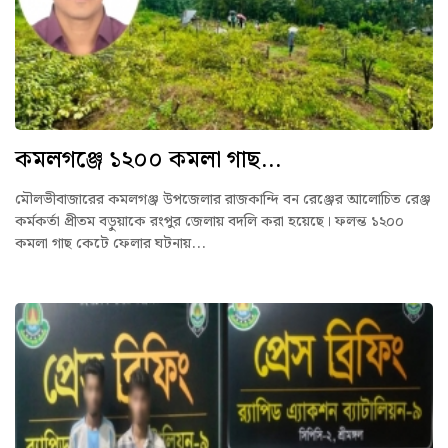
কমলগঞ্জে ১২০০ কমলা গাছ...
মৌলভীবাজারের কমলগঞ্জ উপজেলার রাজকান্দি বন রেঞ্জের আলোচিত রেঞ্জ
কর্মকর্তা প্রীতম বড়ুয়াকে রংপুর জেলায় বদলি করা হয়েছে। ফলন্ত ১২০০
কমলা গাছ কেটে ফেলার ঘটনায়...