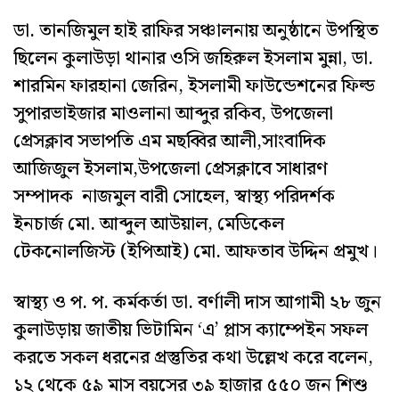
ডা. তানজিমুল হাই রাফির সঞ্চালনায় অনুষ্ঠানে উপস্থিত
ছিলেন কুলাউড়া থানার ওসি জহিরুল ইসলাম মুন্না, ডা.
শারমিন ফারহানা জেরিন, ইসলামী ফাউন্ডেশনের ফিল্ড
সুপারভাইজার মাওলানা আব্দুর রকিব, উপজেলা
প্রেসক্লাব সভাপতি এম মছব্বির আলী,সাংবাদিক
আজিজুল ইসলাম,উপজেলা প্রেসক্লাবে সাধারণ
সম্পাদক নাজমুল বারী সোহেল, স্বাস্থ্য পরিদর্শক
ইনচার্জ মো. আব্দুল আউয়াল, মেডিকেল
টেকনোলজিস্ট (ইপিআই) মো. আফতাব উদ্দিন প্রমুখ।
স্বাস্থ্য ও প. প. কর্মকর্তা ডা. বর্ণালী দাস আগামী ২৮ জুন
কুলাউড়ায় জাতীয় ভিটামিন ‘এ’ প্লাস ক্যাম্পেইন সফল
করতে সকল ধরনের প্রস্তুতির কথা উল্লেখ করে বলেন,
১২ থেকে ৫৯ মাস বয়সের ৩৯ হাজার ৫৫০ জন শিশু