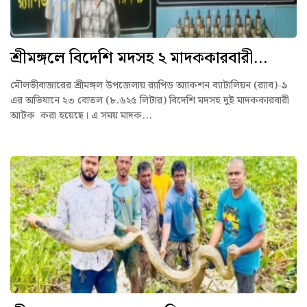
শ্রীমঙ্গলে বিদেশি মদসহ ২ মাদককারবারী...
মৌলভীবাজারের শ্রীমঙ্গল উপজেলায় র‌্যাপিড অ্যাকশন ব্যাটালিয়ন (র‌্যাব)-৯
এর অভিযানে ২৩ বোতল (৮.৬২৫ লিটার) বিদেশি মদসহ দুই মাদককারবারী
আটক করা হয়েছে। এ সময় মাদক...