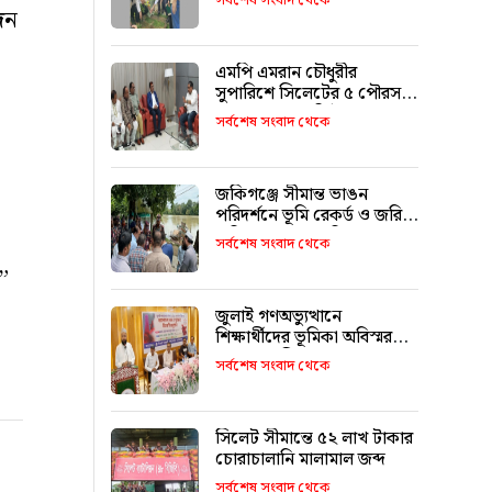
সর্বশেষ সংবাদ থেকে
দন
এমপি এমরান চৌধুরীর
সুপারিশে সিলেটের ৫ পৌরসভা
পাচ্ছে ৫ শ কোটি টাকা
সর্বশেষ সংবাদ থেকে
জকিগঞ্জে সীমান্ত ভাঙন
পরিদর্শনে ভূমি রেকর্ড ও জরিপ
অধিদপ্তরের মহাপরিচালক
সর্বশেষ সংবাদ থেকে
”
জুলাই গণঅভ্যুত্থানে
শিক্ষার্থীদের ভূমিকা অবিস্মরণীয়
: এম এ মালিক
সর্বশেষ সংবাদ থেকে
সিলেট সীমান্তে ৫২ লাখ টাকার
চোরাচালানি মালামাল জব্দ
সর্বশেষ সংবাদ থেকে