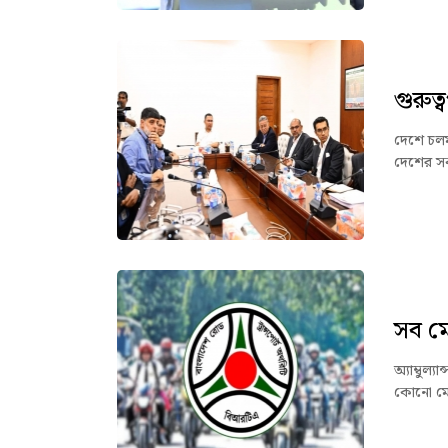
গুরুত
দেশে চলমা
দেশের সকল
সব ম
অ্যাম্বুল্
কোনো মোটর