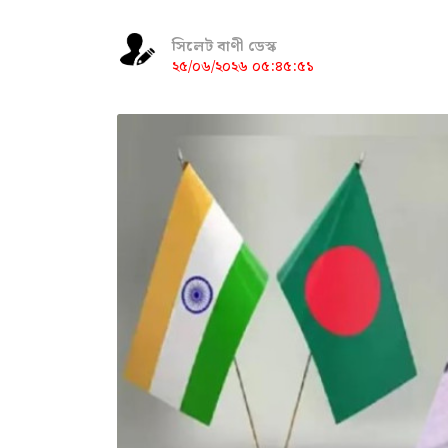
সিলেট বাণী ডেস্ক
২৫/০৬/২০২৬ ০৫:৪৫:৫১