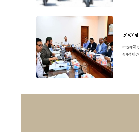
ঢাকার
রাজধানী 
একইসাথে 