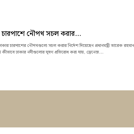
 চারপাশে নৌপথ সচল করার...
ঢাকার চারপাশের নৌপথগুলো সচল করার নির্দেশ দিয়েছেন প্রধানমন্ত্রী তারেক রহমা
কীভাবে ঢাকার নদীগুলোর দূষণ প্রতিরোধ করা যায়, ড্রেনেজ...