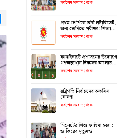
উজ্জ্বল করতে কার্যকর ভূমিকা
সর্বশেষ সংবাদ থেকে
রাখবে : কয়েস লোদী
tsApp
Messenger
প্রথম শ্রেণিতে ভর্তি লটারিতেই,
অন্য শ্রেণিতে পরীক্ষা: শিক্ষা
মন্ত্রণালয়
সর্বশেষ সংবাদ থেকে
কানাইঘাটে প্রশাসনের উদ্যোগে
গণঅভ্যুত্থান দিবসের আলোচনা
সভা অনুষ্ঠিত
সর্বশেষ সংবাদ থেকে
রাষ্ট্রপতি নির্বাচনের তফসিল
ঘোষণা
সর্বশেষ সংবাদ থেকে
সিলেটের শিশু ফাহিমা হত্যা :
জাকিরের মৃত্যুদণ্ড