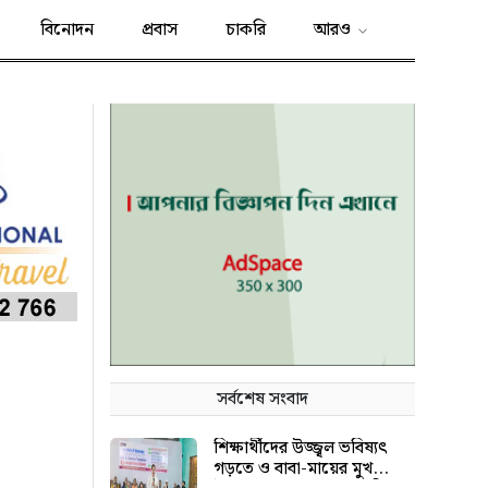
বিনোদন
প্রবাস
চাকরি
আরও
সর্বশেষ সংবাদ
শিক্ষার্থীদের উজ্জ্বল ভবিষ্যৎ
গড়তে ও বাবা-মায়ের মুখ