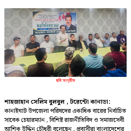
ছবি সংগৃহীত
শাহজাহান সেলিম বুলবুল , টরেন্টো কানাডা:
কানাইঘাট উপজেলা পরিষদের একাধিক বারের নির্বাচিত
সাবেক চেয়ারম্যান , বিশিষ্ট রাজনীতিবিদ ও সমাজসেবী
আশিক উদ্দিন চৌধুরী বলেছেন , প্রবাসীরা বাংলাদেশের