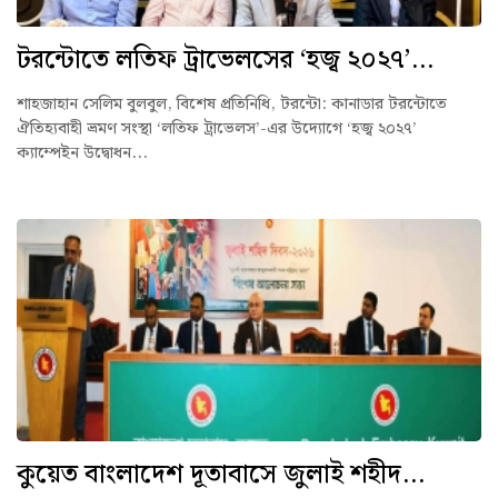
টরন্টোতে লতিফ ট্রাভেলসের ‘হজ্ব ২০২৭’...
শাহজাহান সেলিম বুলবুল, বিশেষ প্রতিনিধি, টরন্টো: কানাডার টরন্টোতে
ঐতিহ্যবাহী ভ্রমণ সংস্থা ‘লতিফ ট্রাভেলস’-এর উদ্যোগে ‘হজ্ব ২০২৭’
ক্যাম্পেইন উদ্বোধন...
কুয়েত বাংলাদেশ দূতাবাসে জুলাই শহীদ...