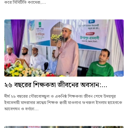
করে সিসিটিভি ক্যামেরা,...
২৬ বছরের শিক্ষকতা জীবনের অবসান:...
দীর্ঘ ২৬ বছরের গৌরবোজ্জ্বল ও একনিষ্ঠ শিক্ষকতা জীবন শেষে উদয়পুর
ইবতেদায়ী মাদরাসার শ্রদ্ধেয় শিক্ষক ক্বারী মাওলানা ফখরুল ইসলাম ছাহেবকে
আবেগঘন ও বর্ণাঢ্য...