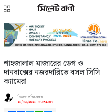
শাহজালাল মাজারের ডেগ ও
দানবাক্সের নজরদারিতে বসল সিসি
ক্যামেরা
নিজস্ব প্রতিবেদক
২০/০৬/২০২৬ ০৭:৩১:৫১