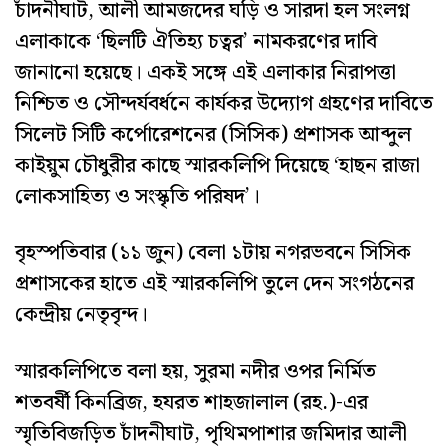
চাঁদনীঘাট, আলী আমজদের ঘড়ি ও সারদা হল সংলগ্ন
এলাকাকে ‘ছিলটি ঐতিহ্য চত্বর’ নামকরণের দাবি
জানানো হয়েছে। একই সঙ্গে এই এলাকার নিরাপত্তা
নিশ্চিত ও সৌন্দর্যবর্ধনে কার্যকর উদ্যোগ গ্রহণের দাবিতে
সিলেট সিটি কর্পোরেশনের (সিসিক) প্রশাসক আব্দুল
কাইয়ুম চৌধুরীর কাছে স্মারকলিপি দিয়েছে ‘হাছন রাজা
লোকসাহিত্য ও সংস্কৃতি পরিষদ’।
​বৃহস্পতিবার (১১ জুন) বেলা ১টায় নগরভবনে সিসিক
প্রশাসকের হাতে এই স্মারকলিপি তুলে দেন সংগঠনের
কেন্দ্রীয় নেতৃবৃন্দ।
​স্মারকলিপিতে বলা হয়, সুরমা নদীর ওপর নির্মিত
শতবর্ষী কিনব্রিজ, হযরত শাহজালাল (রহ.)-এর
স্মৃতিবিজড়িত চাঁদনীঘাট, পৃথিমপাশার জমিদার আলী