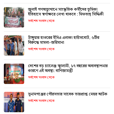
জুলাই গণঅভ্যুত্থানে সাংস্কৃতিক কর্মীদের ভূমিকা
ইতিহাসে স্বর্ণাক্ষরে লেখা থাকবে : মিফতাহ্ সিদ্দিকী
সর্বশেষ সংবাদ থেকে
টাঙ্গুয়ার হাওরের ইসিএ এলাকা হাউসবোট, ৬টির
বিরুদ্ধে মামলা–জরিমানা
সর্বশেষ সংবাদ থেকে
দেশের বড় চ্যালেঞ্জ জ্বালানী, ১৭ বছরের অব্যবস্থাপনার
কারণে এই অবস্থা: বাণিজ্যমন্ত্রী
সর্বশেষ সংবাদ থেকে
সুনামগঞ্জের পৌরসভার সাবেক ভারপ্রাপ্ত মেয়র আটক
সর্বশেষ সংবাদ থেকে