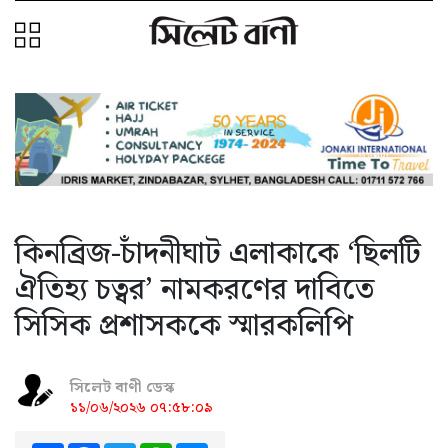
কিনব্রিজ-চাঁদনীঘাট এলাকাকে ‘ছিলটি
ঐতিহ্য চত্বর’ নামকরণের দাবিতে
সিসিক প্রশাসককে স্মারকলিপি
সিলেট বাণী ডেস্ক
১১/০৬/২০২৬ ০৭:৫৮:০৯