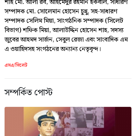
শাহ মো. আলী রব, আহমেদুর রহমান ইকবাল, সাধারণ
সম্পাদক মো. সোলেমান হোসেন চুন্নু, সহ-সাধারণ
সম্পাদক সেলিম মিয়া, সাংগঠনিক সম্পাদক (সিলেট
বিভাগ) শফিক মিয়া, আলাউদ্দিন হোসেন শাহ, সদস্য
জুবের আহমদ সার্জন, সেবুল রেজা এবং সাংবাদিক এম
এ ওয়াহিদসহ সংগঠনের অন্যান্য নেতৃবৃন্দ।
এসএ/সিলেট
সম্পর্কিত পোস্ট