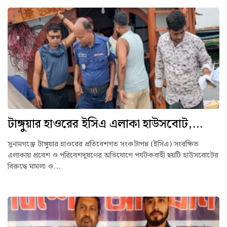
টাঙ্গুয়ার হাওরের ইসিএ এলাকা হাউসবোট,...
সুনামগঞ্জে টাঙ্গুয়ার হাওরের প্রতিবেশগত সংকটাপন্ন (ইসিএ) সংরক্ষিত
এলাকায় প্রবেশ ও পরিবেশদূষণের অভিযোগে পর্যটকবাহী ছয়টি হাউসবোটের
বিরুদ্ধে মামলা ও...