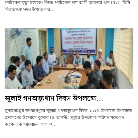
পর্যটকের মৃত্যু হয়েছে। নিহত পর্যটকের নাম আলী আকবর খান (৭২)। তিনি
সিরাজগঞ্জ সদর উপজেলার...
জুলাই গনঅভ্যূথান দিবস উপলক্ষে...
সুনামগঞ্জের জগন্নাথপুরে জুলাই গণঅভ্যুত্থান দিবস-২০২৬ উপলক্ষে উপজেলা
প্রশাসনের উদ্যোগে বুধবার (৫ আগস্ট) দুপুরে উপজেলা পরিষদ সম্মেলন
কক্ষে এক আলোচনা সভা ও...