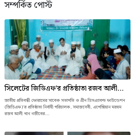
সম্পর্কিত পোস্ট
সিলেটের জিডিএফ’র প্রতিষ্ঠাতা রজব আলী...
জাতীয় প্রতিবন্ধী ফোরামের সাবেক সভাপতি ও গ্রীন ডিসএ্যাবল্ড ফাউন্ডেশন
(জিডিএফ)’র প্রতিষ্ঠাতা নির্বাহী পরিচালক, সমাজসেবী, এপেক্সিয়ান মরহুম
রজব আলী খান নজীবের...