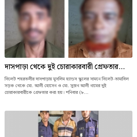
দাসপাড়া থেকে দুই চোরাকারবারী গ্রেফতার...
সিলেট শহরতলীর দাসপাড়ায় মুসলিম হ্যান্ডস স্কুলের সামনে সিলেট-তামাবিল
সড়ক থেকে মো. আলী হোসেন ও মো. সুজন আলী নামের দুই
চোরাকারবারীকে গ্রেফতার করা হয়। শনিবার (৮...