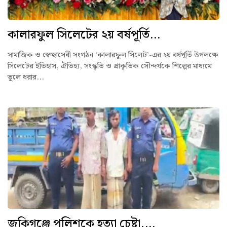
কালারফুল সিলেটের ২য় বর্ষপূর্তি...
সামাজিক ও স্বেচ্ছাসেবী সংগঠন ‘কালারফুল সিলেট’-এর ২য় বর্ষপূর্তি উপলক্ষে
সিলেটের ইতিহাস, ঐতিহ্য, সংস্কৃতি ও প্রাকৃতিক সৌন্দর্যকে শিল্পের মাধ্যমে
তুলে ধরার...
জকিগঞ্জে পুলিশকে হত্যা চেষ্টা,...