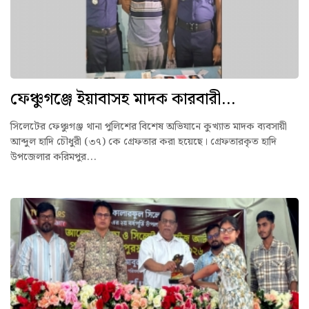
ফেঞ্চুগঞ্জে ইয়াবাসহ মাদক কারবারী...
সিলেটের ফেঞ্চুগঞ্জ থানা পুলিশের বিশেষ অভিযানে কুখ্যাত মাদক ব্যবসায়ী
আব্দুল হাদি চৌধুরী (৩৭) কে গ্রেফতার করা হয়েছে। গ্রেফতারকৃত হাদি
উপজেলার করিমপুর...