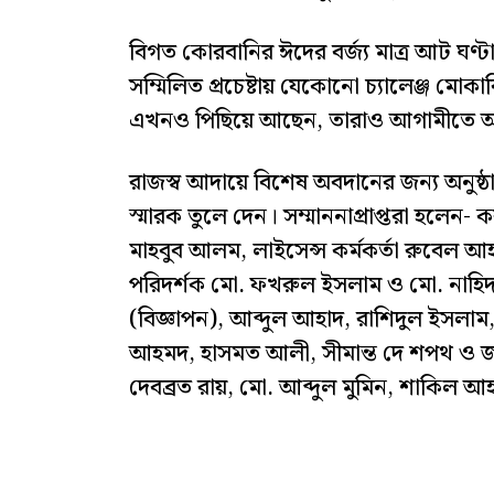
​বিগত কোরবানির ঈদের বর্জ্য মাত্র আট ঘ
সম্মিলিত প্রচেষ্টায় যেকোনো চ্যালেঞ্জ মোক
এখনও পিছিয়ে আছেন, তারাও আগামীতে আ
রাজস্ব আদায়ে বিশেষ অবদানের জন্য অনুষ্ঠান
স্মারক তুলে দেন। সম্মাননাপ্রাপ্তরা হলেন- ​
মাহবুব আলম, লাইসেন্স কর্মকর্তা রুবেল আহমদ
পরিদর্শক মো. ফখরুল ইসলাম ও মো. নাহ
(বিজ্ঞাপন), আব্দুল আহাদ, রাশিদুল ইসল
আহমদ, হাসমত আলী, সীমান্ত দে শপথ ও জা
দেবব্রত রায়, মো. আব্দুল মুমিন, শাকিল