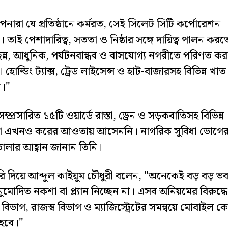
নারা যে প্রতিষ্ঠানে কর্মরত, সেই সিলেট সিটি কর্পোরেশন
াই পেশাদারিত্ব, সততা ও নিষ্ঠার সঙ্গে দায়িত্ব পালন করত
ন্ন, আধুনিক, পর্যটনবান্ধব ও বাসযোগ্য নগরীতে পরিণত কর
ল্ডিং ট্যাক্স, ট্রেড লাইসেন্স ও হাট-বাজারসহ বিভিন্ন খাত
ে।"
প্রসারিত ১৫টি ওয়ার্ডে রাস্তা, ড্রেন ও সড়কবাতিসহ বিভিন্ন
ন্দা এখনও করের আওতায় আসেননি। নাগরিক সুবিধা ভোগে
োলার আহ্বান জানান তিনি।
িয়ারি দিয়ে আব্দুল কাইয়ুম চৌধুরী বলেন, "অনেকেই বড় বড় ভ
নুমোদিত নকশা বা প্ল্যান নিচ্ছেন না। এসব অনিয়মের বিরুদ্ধে
িভাগ, রাজস্ব বিভাগ ও ম্যাজিস্ট্রেটের সমন্বয়ে মোবাইল কো
 হবে।"