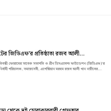
ের জিডিএফ’র প্রতিষ্ঠাতা রজব আলী...
রতিবন্ধী ফোরামের সাবেক সভাপতি ও গ্রীন ডিসএ্যাবল্ড ফাউন্ডেশন (জিডিএফ)’র
তা নির্বাহী পরিচালক, সমাজসেবী, এপেক্সিয়ান মরহুম রজব আলী খান নজীবের...
ড়া থেকে দুই চোরাকারবারী গ্রেফতার...