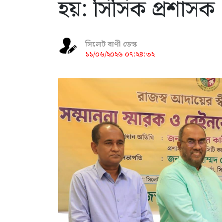
হয়: সিসিক প্রশাসক
সিলেট বাণী ডেস্ক
১১/০৬/২০২৬ ০৭:২৪:৩২