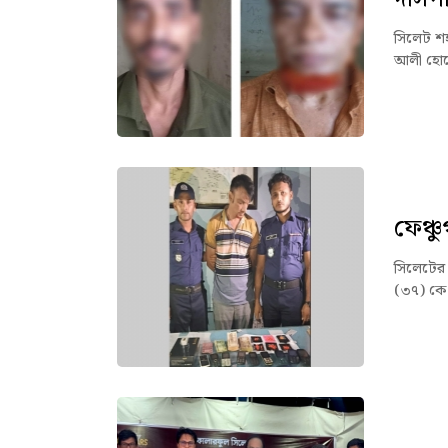
সিলেট শহ
আলী হোসে
ফেঞ্চ
সিলেটের ফ
(৩৭) কে 