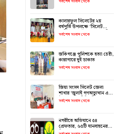
সর্বশেষ সংবাদ থেকে
কালারফুল সিলেটের ২য়
বর্ষপূর্তি উপলক্ষে ‘সিলেট
হেরিটেজ আর্ট ২০২৬’ অনুষ্ঠিত
সর্বশেষ সংবাদ থেকে
জকিগঞ্জে পুলিশকে হত্যা চেষ্টা,
কারাগারে দুই ডাকাত
সর্বশেষ সংবাদ থেকে
জিয়া সংসদ সিলেট জেলা
শাখার ‘জুলাই গণঅভ্যুত্থান এবং
ঐক্যের রাজনীতি’ শীর্ষক
সর্বশেষ সংবাদ থেকে
আলোচনা
নগরীতে অভিযানে ৫৪
গ্রেফতার, ৬৫টি যানবাহনের
বিরুদ্ধে মামলা
নে