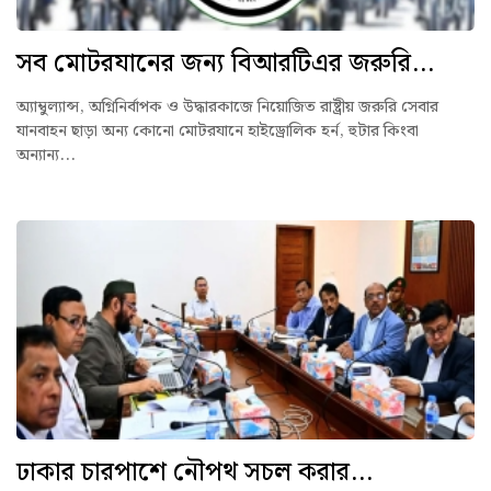
সব মোটরযানের জন্য বিআরটিএর জরুরি...
অ্যাম্বুল্যান্স, অগ্নিনির্বাপক ও উদ্ধারকাজে নিয়োজিত রাষ্ট্রীয় জরুরি সেবার
যানবাহন ছাড়া অন্য কোনো মোটরযানে হাইড্রোলিক হর্ন, হুটার কিংবা
অন্যান্য...
ঢাকার চারপাশে নৌপথ সচল করার...