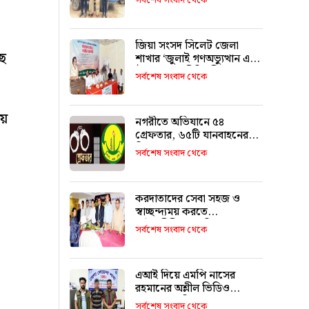
সর্বশেষ সংবাদ থেকে
জিয়া সংসদ সিলেট জেলা
ছে
শাখার ‘জুলাই গণঅভ্যুত্থান এবং
ঐক্যের রাজনীতি’ শীর্ষক
সর্বশেষ সংবাদ থেকে
আলোচনা
ায়
নগরীতে অভিযানে ৫৪
গ্রেফতার, ৬৫টি যানবাহনের
বিরুদ্ধে মামলা
সর্বশেষ সংবাদ থেকে
করদাতাদের সেবা সহজ ও
স্বাচ্ছন্দ্যময় করতে
আইনজীবীদের ভূমিকা
সর্বশেষ সংবাদ থেকে
অপরিহার্য: কর কমিশনার
এআই দিয়ে এমপি নাসের
রহমানের অশ্লীল ভিডিও
ছড়ানোর অভিযোগে সাভার
সর্বশেষ সংবাদ থেকে