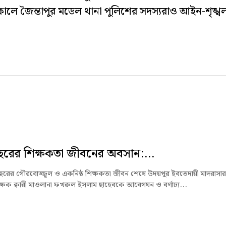
লে জৈন্তাপুর মডেল থানা পুলিশের সদস্যরাও আইন-শৃঙ্খল
রের শিক্ষকতা জীবনের অবসান:...
 বছরের গৌরবোজ্জ্বল ও একনিষ্ঠ শিক্ষকতা জীবন শেষে উদয়পুর ইবতেদায়ী মাদরাসার
 শিক্ষক ক্বারী মাওলানা ফখরুল ইসলাম ছাহেবকে আবেগঘন ও বর্ণাঢ্য...