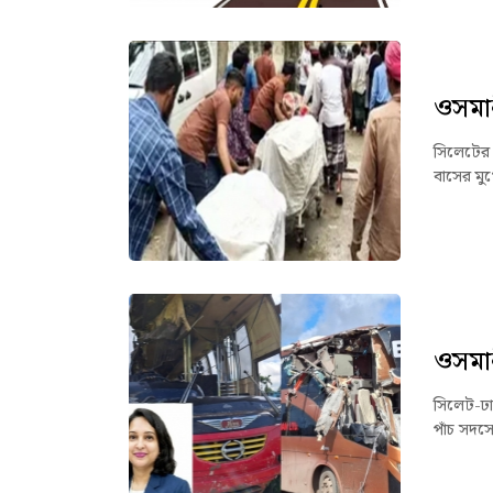
ওসমান
সিলেটের 
বাসের মুখ
ওসমান
সিলেট-ঢা
পাঁচ সদস্