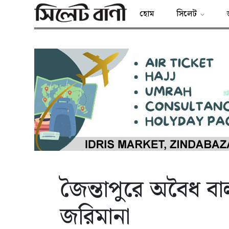
হোম
সিলেট
জৈন্তাপুরে অবৈধ বা
জরিমানা