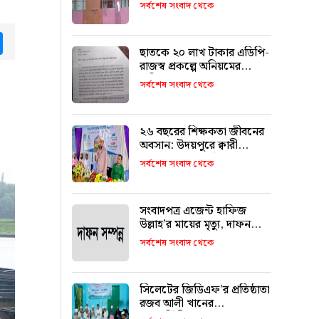
চুরি
সর্বশেষ সংবাদ থেকে
tsApp
Messenger
ছাতকে ২০ লাখ টাকার এডিপি-
রাজস্ব প্রকল্পে অনিয়মের
অভিযোগ
সর্বশেষ সংবাদ থেকে
২৬ বছরের শিক্ষকতা জীবনের
অবসান: উদয়পুরে ক্বারী
মাওলানা ফখরুল ইসলামকে
সর্বশেষ সংবাদ থেকে
আবেগঘন বিদায়
সংবাদপত্র এজেন্ট হাফিজ
উল্লাহ’র মায়ের মৃত্যু, দাফন
সম্পন্ন
সর্বশেষ সংবাদ থেকে
সিলেটের জিডিএফ’র প্রতিষ্ঠাতা
রজব আলী খানের
মৃত্যুবার্ষিকীতে আলোচনা সভা