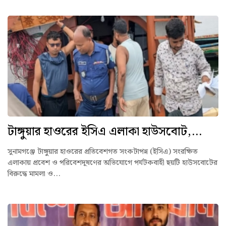
টাঙ্গুয়ার হাওরের ইসিএ এলাকা হাউসবোট,...
সুনামগঞ্জে টাঙ্গুয়ার হাওরের প্রতিবেশগত সংকটাপন্ন (ইসিএ) সংরক্ষিত
এলাকায় প্রবেশ ও পরিবেশদূষণের অভিযোগে পর্যটকবাহী ছয়টি হাউসবোটের
বিরুদ্ধে মামলা ও...