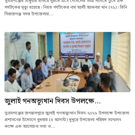
সুনামগঞ্জের টাঙ্গুয়ার হাওরে ঘুরতে এসে গোসলের সময় পানিতে ডুবে এক
পর্যটকের মৃত্যু হয়েছে। নিহত পর্যটকের নাম আলী আকবর খান (৭২)। তিনি
সিরাজগঞ্জ সদর উপজেলার...
জুলাই গনঅভ্যূথান দিবস উপলক্ষে...
সুনামগঞ্জের জগন্নাথপুরে জুলাই গণঅভ্যুত্থান দিবস-২০২৬ উপলক্ষে উপজেলা
প্রশাসনের উদ্যোগে বুধবার (৫ আগস্ট) দুপুরে উপজেলা পরিষদ সম্মেলন
কক্ষে এক আলোচনা সভা ও...