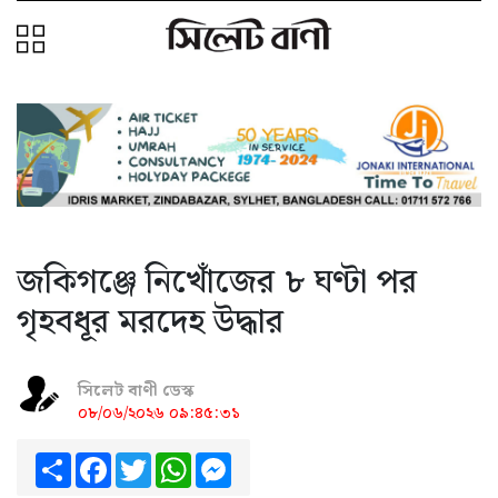
জকিগঞ্জে নিখোঁজের ৮ ঘণ্টা পর
গৃহবধূর মরদেহ উদ্ধার
সিলেট বাণী ডেস্ক
০৮/০৬/২০২৬ ০৯:৪৫:৩১
Share
Facebook
Twitter
WhatsApp
Messenger