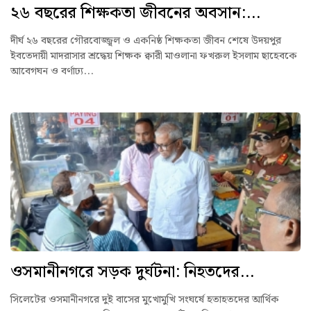
২৬ বছরের শিক্ষকতা জীবনের অবসান:...
দীর্ঘ ২৬ বছরের গৌরবোজ্জ্বল ও একনিষ্ঠ শিক্ষকতা জীবন শেষে উদয়পুর
ইবতেদায়ী মাদরাসার শ্রদ্ধেয় শিক্ষক ক্বারী মাওলানা ফখরুল ইসলাম ছাহেবকে
আবেগঘন ও বর্ণাঢ্য...
ওসমানীনগরে সড়ক দুর্ঘটনা: নিহতদের...
সিলেটের ওসমানীনগরে দুই বাসের মুখোমুখি সংঘর্ষে হতাহতদের আর্থিক