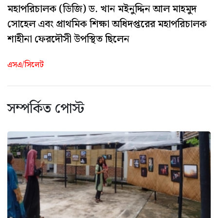
মহাপরিচালক (ডিজি) ড. খান মইনুদ্দিন আল মাহমুদ
সোহেল এবং প্রাথমিক শিক্ষা অধিদপ্তরের মহাপরিচালক
শাহীনা ফেরদৌসী উপস্থিত ছিলেন
এসএ/সিলেট
সম্পর্কিত পোস্ট