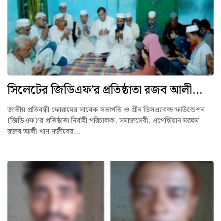
সিলেটের জিডিএফ’র প্রতিষ্ঠাতা রজব আলী...
জাতীয় প্রতিবন্ধী ফোরামের সাবেক সভাপতি ও গ্রীন ডিসএ্যাবল্ড ফাউন্ডেশন
(জিডিএফ)’র প্রতিষ্ঠাতা নির্বাহী পরিচালক, সমাজসেবী, এপেক্সিয়ান মরহুম
রজব আলী খান নজীবের...