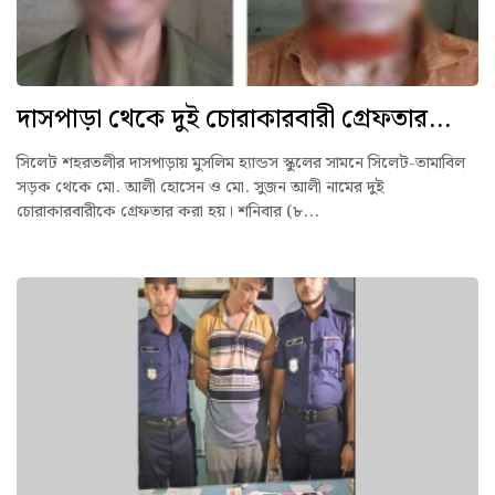
দাসপাড়া থেকে দুই চোরাকারবারী গ্রেফতার...
সিলেট শহরতলীর দাসপাড়ায় মুসলিম হ্যান্ডস স্কুলের সামনে সিলেট-তামাবিল
সড়ক থেকে মো. আলী হোসেন ও মো. সুজন আলী নামের দুই
চোরাকারবারীকে গ্রেফতার করা হয়। শনিবার (৮...