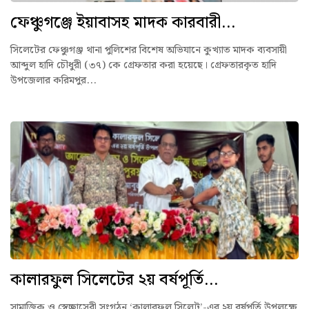
ফেঞ্চুগঞ্জে ইয়াবাসহ মাদক কারবারী...
সিলেটের ফেঞ্চুগঞ্জ থানা পুলিশের বিশেষ অভিযানে কুখ্যাত মাদক ব্যবসায়ী
আব্দুল হাদি চৌধুরী (৩৭) কে গ্রেফতার করা হয়েছে। গ্রেফতারকৃত হাদি
উপজেলার করিমপুর...
কালারফুল সিলেটের ২য় বর্ষপূর্তি...
সামাজিক ও স্বেচ্ছাসেবী সংগঠন ‘কালারফুল সিলেট’-এর ২য় বর্ষপূর্তি উপলক্ষে