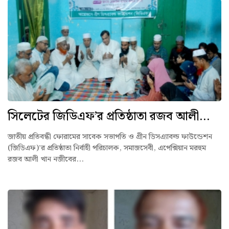
সিলেটের জিডিএফ’র প্রতিষ্ঠাতা রজব আলী...
জাতীয় প্রতিবন্ধী ফোরামের সাবেক সভাপতি ও গ্রীন ডিসএ্যাবল্ড ফাউন্ডেশন
(জিডিএফ)’র প্রতিষ্ঠাতা নির্বাহী পরিচালক, সমাজসেবী, এপেক্সিয়ান মরহুম
রজব আলী খান নজীবের...