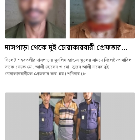
দাসপাড়া থেকে দুই চোরাকারবারী গ্রেফতার...
সিলেট শহরতলীর দাসপাড়ায় মুসলিম হ্যান্ডস স্কুলের সামনে সিলেট-তামাবিল
সড়ক থেকে মো. আলী হোসেন ও মো. সুজন আলী নামের দুই
চোরাকারবারীকে গ্রেফতার করা হয়। শনিবার (৮...