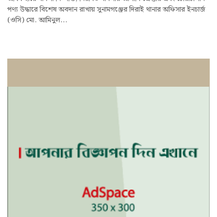
পণ্য উদ্ধারে বিশেষ অবদান রাখায় সুনামগঞ্জের দিরাই থানার অফিসার ইনচার্জ
(ওসি) মো. আমিনুল...