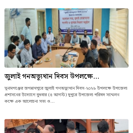
জুলাই গনঅভ্যূথান দিবস উপলক্ষে...
সুনামগঞ্জের জগন্নাথপুরে জুলাই গণঅভ্যুত্থান দিবস-২০২৬ উপলক্ষে উপজেলা
প্রশাসনের উদ্যোগে বুধবার (৫ আগস্ট) দুপুরে উপজেলা পরিষদ সম্মেলন
কক্ষে এক আলোচনা সভা ও...