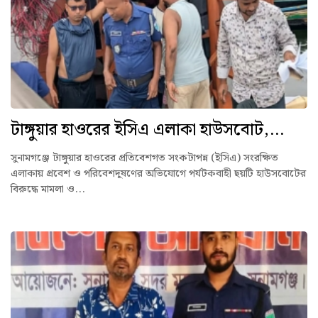
টাঙ্গুয়ার হাওরের ইসিএ এলাকা হাউসবোট,...
সুনামগঞ্জে টাঙ্গুয়ার হাওরের প্রতিবেশগত সংকটাপন্ন (ইসিএ) সংরক্ষিত
এলাকায় প্রবেশ ও পরিবেশদূষণের অভিযোগে পর্যটকবাহী ছয়টি হাউসবোটের
বিরুদ্ধে মামলা ও...