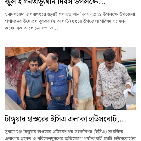
জুলাই গনঅভ্যূথান দিবস উপলক্ষে...
সুনামগঞ্জের জগন্নাথপুরে জুলাই গণঅভ্যুত্থান দিবস-২০২৬ উপলক্ষে উপজেলা
প্রশাসনের উদ্যোগে বুধবার (৫ আগস্ট) দুপুরে উপজেলা পরিষদ সম্মেলন
কক্ষে এক আলোচনা সভা ও...
টাঙ্গুয়ার হাওরের ইসিএ এলাকা হাউসবোট,...
সুনামগঞ্জে টাঙ্গুয়ার হাওরের প্রতিবেশগত সংকটাপন্ন (ইসিএ) সংরক্ষিত
এলাকায় প্রবেশ ও পরিবেশদূষণের অভিযোগে পর্যটকবাহী ছয়টি হাউসবোটের