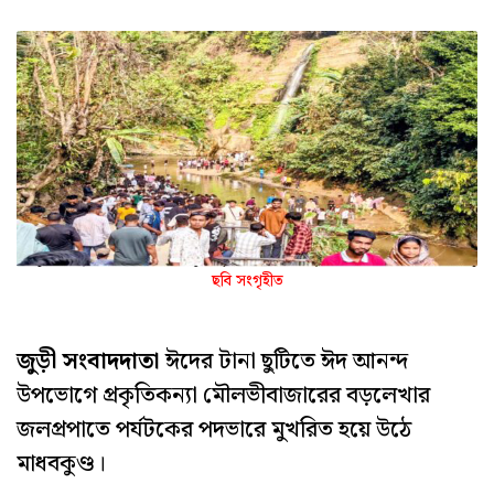
ছবি সংগৃহীত
জুড়ী সংবাদদাতা
ঈদের টানা ছুটিতে ঈদ আনন্দ
উপভোগে প্রকৃতিকন্যা মৌলভীবাজারের বড়লেখার
জলপ্রপাতে পর্যটকের পদভারে মুখরিত হয়ে উঠে
মাধবকুণ্ড।