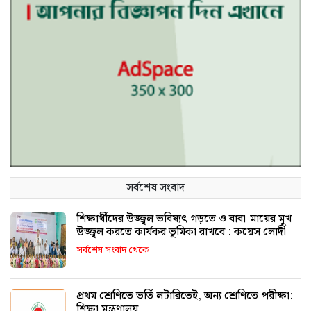
সর্বশেষ সংবাদ
শিক্ষার্থীদের উজ্জ্বল ভবিষ্যৎ গড়তে ও বাবা-মায়ের মুখ
উজ্জ্বল করতে কার্যকর ভূমিকা রাখবে : কয়েস লোদী
সর্বশেষ সংবাদ থেকে
প্রথম শ্রেণিতে ভর্তি লটারিতেই, অন্য শ্রেণিতে পরীক্ষা:
শিক্ষা মন্ত্রণালয়