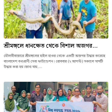
শ্রীমঙ্গলে ধানক্ষেত থেকে বিশাল অজগর...
মৌলভীবাজারে শ্রীমঙ্গলের হাইল হাওর থেকে একটি অজগর উদ্ধার করেছে
বাংলাদেশ বন্যপ্রাণী সেবা ফাউন্ডেশন। রোববার (২ আগস্ট) সকালে সাপটি
উদ্ধার করা হয়।জানা যায়,...