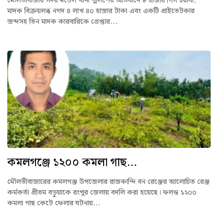
মৌলভীবাজার সদর মডেল থানা পুলিশের অভিযানে ৮ হাজার পিস ইয়াবা,
মাদক বিক্রয়লব্ধ নগদ ৪ লাখ ৪০ হাজার টাকা এবং একটি প্রাইভেটকার
জব্দসহ তিন মাদক কারবারিকে গ্রেপ্তার...
কমলগঞ্জে ১২০০ কমলা গাছ...
মৌলভীবাজারের কমলগঞ্জ উপজেলার রাজকান্দি বন রেঞ্জের আলোচিত রেঞ্জ
কর্মকর্তা প্রীতম বড়ুয়াকে রংপুর জেলায় বদলি করা হয়েছে। ফলন্ত ১২০০
কমলা গাছ কেটে ফেলার ঘটনায়...