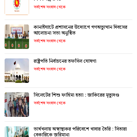
সর্বশেষ সংবাদ থেকে
কানাইঘাটে প্রশাসনের উদ্যোগে গণঅভ্যুত্থান দিবসের
আলোচনা সভা অনুষ্ঠিত
সর্বশেষ সংবাদ থেকে
রাষ্ট্রপতি নির্বাচনের তফসিল ঘোষণা
সর্বশেষ সংবাদ থেকে
সিলেটের শিশু ফাহিমা হত্যা : জাকিরের মৃত্যুদণ্ড
সর্বশেষ সংবাদ থেকে
ভার্থখলায় অস্বাস্থ্যকর পরিবেশে খাবার তৈরি : সিতারা
বেকারিকে জরিমানা