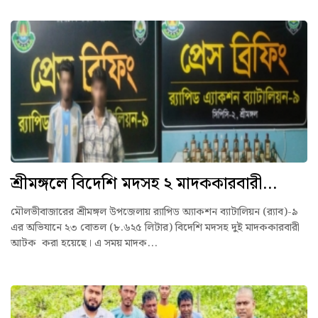
শ্রীমঙ্গলে বিদেশি মদসহ ২ মাদককারবারী...
মৌলভীবাজারের শ্রীমঙ্গল উপজেলায় র‌্যাপিড অ্যাকশন ব্যাটালিয়ন (র‌্যাব)-৯
এর অভিযানে ২৩ বোতল (৮.৬২৫ লিটার) বিদেশি মদসহ দুই মাদককারবারী
আটক করা হয়েছে। এ সময় মাদক...