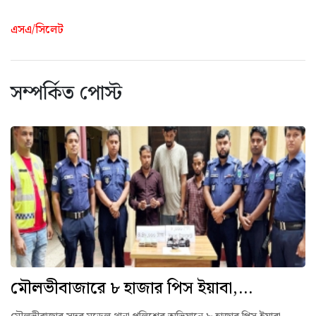
এসএ/সিলেট
সম্পর্কিত পোস্ট
মৌলভীবাজারে ৮ হাজার পিস ইয়াবা,...