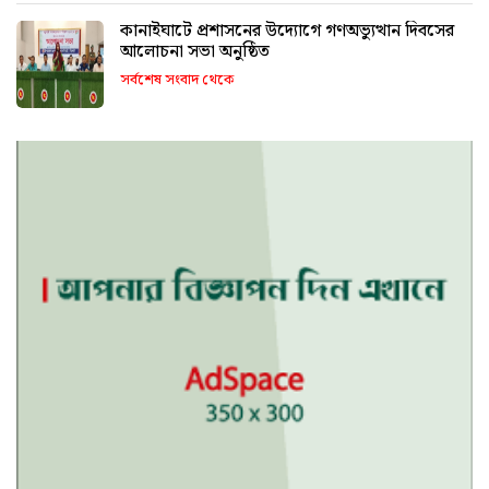
কানাইঘাটে প্রশাসনের উদ্যোগে গণঅভ্যুত্থান দিবসের
আলোচনা সভা অনুষ্ঠিত
সর্বশেষ সংবাদ থেকে