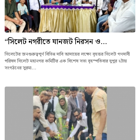
“সিলেট নগরীতে যানজট নিরসন ও...
সিলেটের জনগুরুত্বপূর্ণ বিভিন্ন দাবি আদায়ের লক্ষ্যে বৃহত্তর সিলেট গণদাবী
পরিষদ সিলেট মহানগর কমিটির এক বিশেষ সভা বৃহস্পতিবার দুপুর ২টায়
সংগঠনের সুরমা...