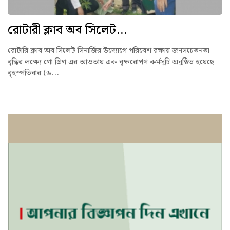
রোটারী ক্লাব অব সিলেট...
রোটারি ক্লাব অব সিলেট সিনার্জির উদ্যোগে পরিবেশ রক্ষায় জনসচেতনতা
বৃদ্ধির লক্ষ্যে গো গ্রিণ এর আওতায় এক বৃক্ষরোপণ কর্মসূচি অনুষ্ঠিত হয়েছে।
বৃহস্পতিবার (৬...