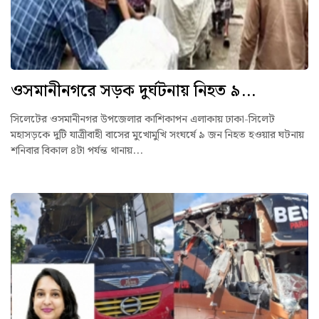
ওসমানীনগরে সড়ক দুর্ঘটনায় নিহত ৯...
সিলেটের ওসমানীনগর উপজেলার কাশিকাপন এলাকায় ঢাকা-সিলেট
মহাসড়কে দুটি যাত্রীবাহী বাসের মুখোমুখি সংঘর্ষে ৯ জন নিহত হওয়ার ঘটনায়
শনিবার বিকাল ৪টা পর্যন্ত থানায়...