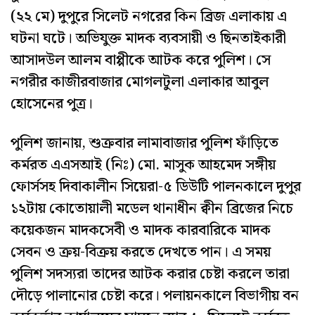
(২২ মে) দুপুরে সিলেট নগরের কিন ব্রিজ এলাকায় এ
ঘটনা ঘটে। অভিযুক্ত মাদক ব্যবসায়ী ও ছিনতাইকারী
আসাদউল আলম বাপ্পীকে আটক করে পুলিশ। সে
নগরীর কাজীরবাজার মোগলটুলা এলাকার আবুল
হোসেনের পুত্র।
পুলিশ জানায়, শুক্রবার লামাবাজার পুলিশ ফাঁড়িতে
কর্মরত এএসআই (নিঃ) মো. মাসুক আহমেদ সঙ্গীয়
ফোর্সসহ দিবাকালীন সিয়েরা-৫ ডিউটি পালনকালে দুপুর
১২টায় কোতোয়ালী মডেল থানাধীন ক্বীন ব্রিজের নিচে
কয়েকজন মাদকসেবী ও মাদক কারবারিকে মাদক
সেবন ও ক্রয়-বিক্রয় করতে দেখতে পান। এ সময়
পুলিশ সদস্যরা তাদের আটক করার চেষ্টা করলে তারা
দৌড়ে পালানোর চেষ্টা করে। পলায়নকালে বিভাগীয় বন