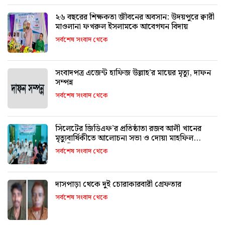
২৬ বছরের শিক্ষকতা জীবনের অবসান: উদয়পুরে ক্বারী
মাওলানা ফখরুল ইসলামকে আবেগঘন বিদায়
সর্বশেষ সংবাদ থেকে
সংবাদপত্র এজেন্ট হাফিজ উল্লাহ’র মায়ের মৃত্যু, দাফন
সম্পন্ন
সর্বশেষ সংবাদ থেকে
সিলেটের জিডিএফ’র প্রতিষ্ঠাতা রজব আলী খানের
মৃত্যুবার্ষিকীতে আলোচনা সভা ও দোয়া মাহফিল
অনুষ্ঠিত
সর্বশেষ সংবাদ থেকে
দাসপাড়া থেকে দুই চোরাকারবারী গ্রেফতার
সর্বশেষ সংবাদ থেকে