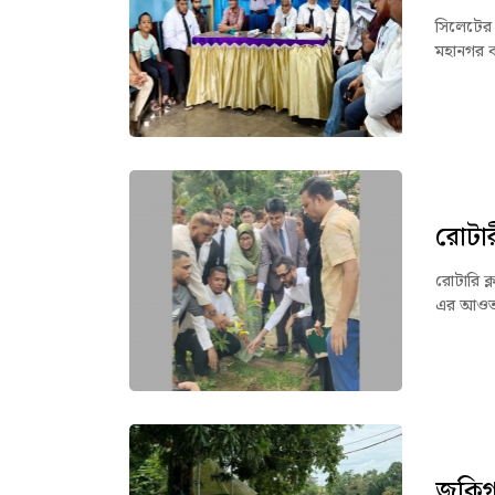
সিলেটের জ
মহানগর ক
রোটার
রোটারি ক্
এর আওতায়
জকিগঞ