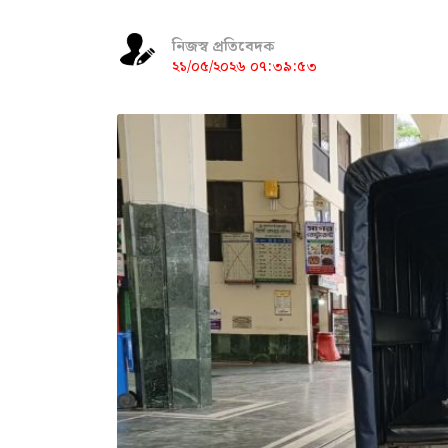
নিজস্ব প্রতিবেদক
২১/০৫/২০২৬ ০৭:৩৯:৫৩