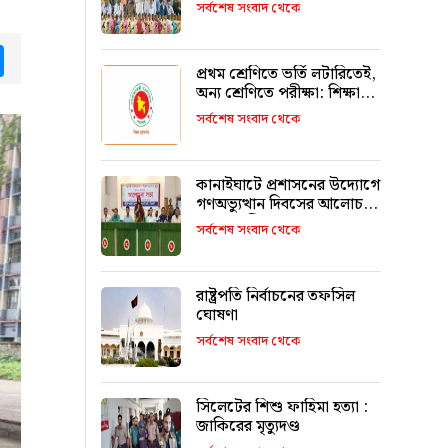
উজ্জ্বল করতে কার্যকর ভূমিকা
সর্বশেষ সংবাদ থেকে
রাখবে : কয়েস লোদী
tsApp
Messenger
প্রথম শ্রেণিতে ভর্তি লটারিতেই,
অন্য শ্রেণিতে পরীক্ষা: শিক্ষা
মন্ত্রণালয়
সর্বশেষ সংবাদ থেকে
কানাইঘাটে প্রশাসনের উদ্যোগে
গণঅভ্যুত্থান দিবসের আলোচনা
সভা অনুষ্ঠিত
সর্বশেষ সংবাদ থেকে
রাষ্ট্রপতি নির্বাচনের তফসিল
ঘোষণা
সর্বশেষ সংবাদ থেকে
সিলেটের শিশু ফাহিমা হত্যা :
জাকিরের মৃত্যুদণ্ড