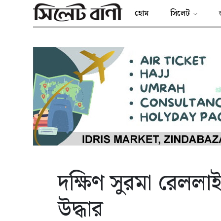
হোম
সিলেট
দক্ষিণ সুরমা রেললা
উদ্ধার