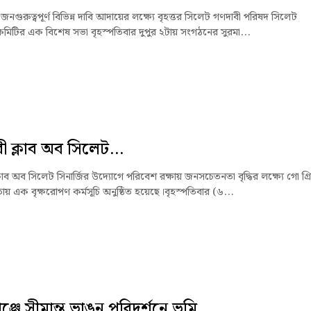
নগুরুত্বপূর্ণ বিভিন্ন দাবি আদায়ের লক্ষ্যে বৃহত্তর সিলেট গণদাবী পরিষদ সিলেট
মিটির এক বিশেষ সভা বৃহস্পতিবার দুপুর ২টায় সংগঠনের সুরমা...
ী ক্লাব অব সিলেট...
লাব অব সিলেট সিনার্জির উদ্যোগে পরিবেশ রক্ষায় জনসচেতনতা বৃদ্ধির লক্ষ্যে গো গ্র
 এক বৃক্ষরোপণ কর্মসূচি অনুষ্ঠিত হয়েছে।বৃহস্পতিবার (৬...
্জে সীমান্ত ভাঙন পরিদর্শনে ভূমি...