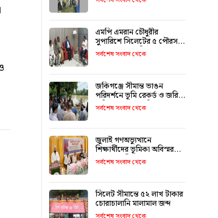
সর্বশেষ সংবাদ থেকে
।
এমপি এমরান চৌধুরীর
সুপারিশে সিলেটের ৫ পৌরসভা
পাচ্ছে ৫ শ কোটি টাকা
সর্বশেষ সংবাদ থেকে
ও
জকিগঞ্জে সীমান্ত ভাঙন
পরিদর্শনে ভূমি রেকর্ড ও জরিপ
অধিদপ্তরের মহাপরিচালক
সর্বশেষ সংবাদ থেকে
জুলাই গণঅভ্যুত্থানে
শিক্ষার্থীদের ভূমিকা অবিস্মরণীয়
: এম এ মালিক
সর্বশেষ সংবাদ থেকে
সিলেট সীমান্তে ৫২ লাখ টাকার
চোরাচালানি মালামাল জব্দ
সর্বশেষ সংবাদ থেকে