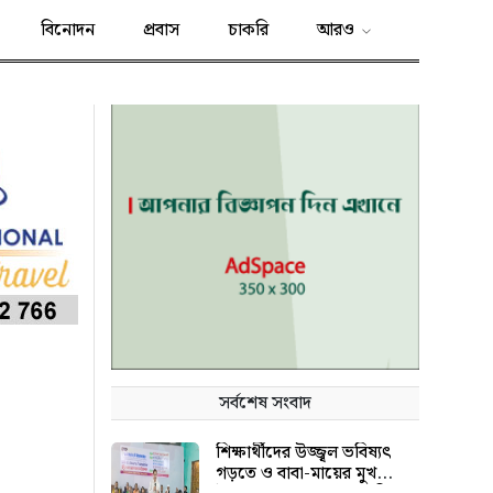
বিনোদন
প্রবাস
চাকরি
আরও
সর্বশেষ সংবাদ
শিক্ষার্থীদের উজ্জ্বল ভবিষ্যৎ
গড়তে ও বাবা-মায়ের মুখ