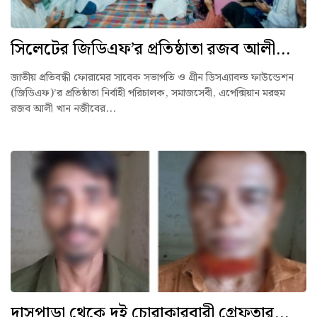
সিলেটের জিডিএফ’র প্রতিষ্ঠাতা রজব আলী...
জাতীয় প্রতিবন্ধী ফোরামের সাবেক সভাপতি ও গ্রীন ডিসএ্যাবল্ড ফাউন্ডেশন
(জিডিএফ)’র প্রতিষ্ঠাতা নির্বাহী পরিচালক, সমাজসেবী, এপেক্সিয়ান মরহুম
রজব আলী খান নজীবের...
দাসপাড়া থেকে দুই চোরাকারবারী গ্রেফতার...