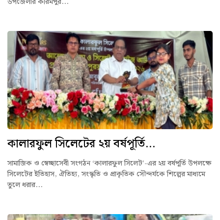
উপজেলার করিমপুর...
কালারফুল সিলেটের ২য় বর্ষপূর্তি...
সামাজিক ও স্বেচ্ছাসেবী সংগঠন ‘কালারফুল সিলেট’-এর ২য় বর্ষপূর্তি উপলক্ষে
সিলেটের ইতিহাস, ঐতিহ্য, সংস্কৃতি ও প্রাকৃতিক সৌন্দর্যকে শিল্পের মাধ্যমে
তুলে ধরার...