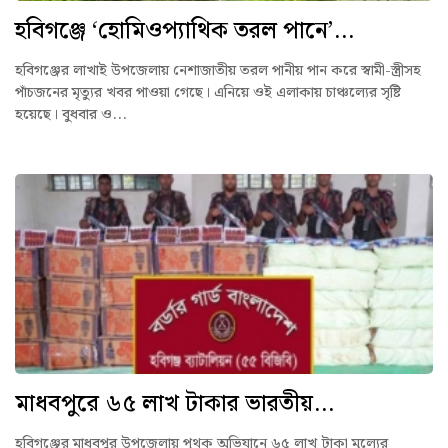
হবিগঞ্জে ‘হোমিওপ্যাথিক তরল পানে’...
হবিগঞ্জের লাখাই উপজেলায় নেশাজাতীয় তরল পানীয় পান করে স্বামী-স্ত্রীসহ
পাঁচজনের মৃত্যুর খবর পাওয়া গেছে। এনিয়ে ওই এলাকায় চাঞ্চল্যের সৃষ্টি
হয়েছে। বুধবার ও...
মাধবপুরে ৬৫ লাখ টাকার ভারতীয়...
হবিগঞ্জের মাধবপুর উপজেলায় পৃথক অভিযানে ৬৫ লাখ টাকা মূল্যের