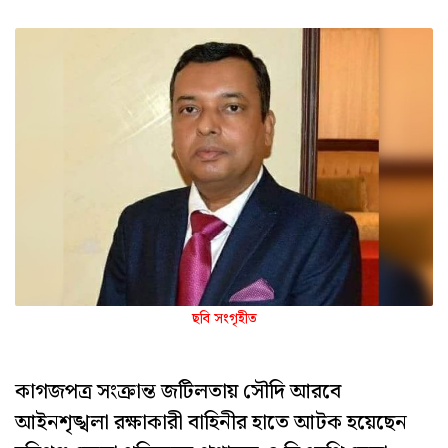
ছবি সংগৃহীত
কাগজপত্র সংক্রান্ত জটিলতায় সৌদি আরবে
আইনশৃঙ্খলা রক্ষাকারী বাহিনীর হাতে আটক হয়েছেন