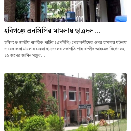
হবিগঞ্জে এনসিপির মামলায় ছাত্রদল...
হবিগঞ্জে জাতীয় নাগরিক পার্টির (এনসিপি) নেতাকর্মীদের ওপর হামলার ঘটনায়
দায়ের করা মামলায় জেলা ছাত্রদলের সভাপতি শাহ রাজীব আহমেদ রিংগনসহ
১১ জনের জামিন মঞ্জুর...