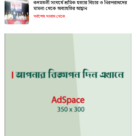
কদমতলী সংঘর্ষে শ্রমিক হত্যার বিচার ও নিরপরাধদের
মামলা থেকে অব্যাহতির আহ্বান
সর্বশেষ সংবাদ থেকে