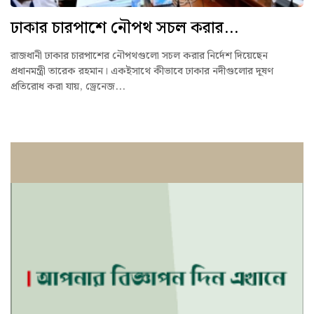
ঢাকার চারপাশে নৌপথ সচল করার...
রাজধানী ঢাকার চারপাশের নৌপথগুলো সচল করার নির্দেশ দিয়েছেন
প্রধানমন্ত্রী তারেক রহমান। একইসাথে কীভাবে ঢাকার নদীগুলোর দূষণ
প্রতিরোধ করা যায়, ড্রেনেজ...