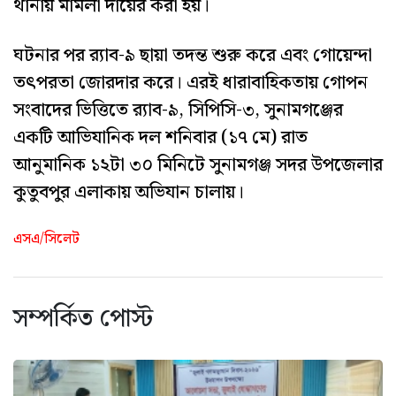
থানায় মামলা দায়ের করা হয়।
ঘটনার পর র‌্যাব-৯ ছায়া তদন্ত শুরু করে এবং গোয়েন্দা
তৎপরতা জোরদার করে। এরই ধারাবাহিকতায় গোপন
সংবাদের ভিত্তিতে র‌্যাব-৯, সিপিসি-৩, সুনামগঞ্জের
একটি আভিযানিক দল শনিবার (১৭ মে) রাত
আনুমানিক ১২টা ৩০ মিনিটে সুনামগঞ্জ সদর উপজেলার
কুতুবপুর এলাকায় অভিযান চালায়।
এসএ/সিলেট
সম্পর্কিত পোস্ট