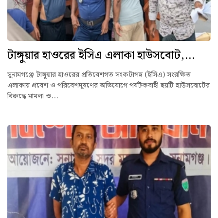
টাঙ্গুয়ার হাওরের ইসিএ এলাকা হাউসবোট,...
সুনামগঞ্জে টাঙ্গুয়ার হাওরের প্রতিবেশগত সংকটাপন্ন (ইসিএ) সংরক্ষিত
এলাকায় প্রবেশ ও পরিবেশদূষণের অভিযোগে পর্যটকবাহী ছয়টি হাউসবোটের
বিরুদ্ধে মামলা ও...