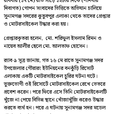
রবিবার (১৭ মে) রাত সাড়ে ১২টার দিকে (শনিবার
দিবাগত) গোপন সংবাদের ভিত্তিতে অভিযান চালিয়ে
সুনামগঞ্জ সদরের কুতুবপুর এলাকা থেকে তাদের গ্রেপ্তার
ও মোটরসাইকেল উদ্ধার করা হয়।
গ্রেপ্তারকৃতরা হলেন, মো. শরিফুল ইসলাম রিমন ও
নায়েব আলীর ছেলে মো. আলতাফ হোসেন।
র‌্যাব-৯ সূত্র জানায়, গত ১৬ মে রাতে সুনামগঞ্জ সদর
উপজেলার গৌরারং ইউনিয়নের বনকুঁড়ি রিসোর্ট
এলাকায় একটি মোটরসাইকেল চুরির ঘটনা ঘটে।
ভুক্তভোগী ওই রিসোর্টে মোটরসাইকেল রেখে ভেতরে
প্রবেশ করেন। পরে ফিরে এসে তিনি মোটরসাইকেলটি
খুঁজে না পেয়ে বিভিন্ন স্থানে খোঁজাখুঁজি করেও উদ্ধার
করতে ব্যর্থ হন। পরে এ ঘটনায় সুনামগঞ্জ সদর মডেল