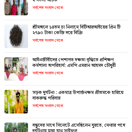
২ সদস্য আটক
সর্বশেষ সংবাদ থেকে
শ্রীমঙ্গলে ১৪তম চা নিলামে বিটিআরআইয়ের গ্রিন টি
২৭৯০ টাকা কেজি দরে বিক্রি
সর্বশেষ সংবাদ থেকে
আইনজীবীদের পেশাগত দক্ষতা বৃদ্ধিতে প্রশিক্ষণ
কর্মশালা অপরিহার্য: এমপি এমরান আহমদ চৌধুরী
সর্বশেষ সংবাদ থেকে
সড়ক দুর্ঘটনা : একমাত্র উপার্জনক্ষম প্রীতমকে হারিয়ে
বাকরুদ্ধ পরিবার
সর্বশেষ সংবাদ থেকে
বন্ধুদের সাথে সিলেটে এসেছিলেন ঘুরতে, ফেরার পথে
দুর্ঘটনায় মারা যান সাইফুল