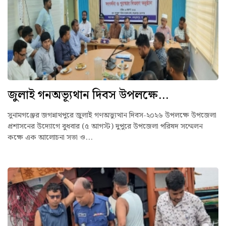
জুলাই গনঅভ্যূথান দিবস উপলক্ষে...
সুনামগঞ্জের জগন্নাথপুরে জুলাই গণঅভ্যুত্থান দিবস-২০২৬ উপলক্ষে উপজেলা
প্রশাসনের উদ্যোগে বুধবার (৫ আগস্ট) দুপুরে উপজেলা পরিষদ সম্মেলন
কক্ষে এক আলোচনা সভা ও...