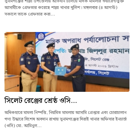
সুনামগঞ্জের শাল্লা উপজেলায় অভিযান চালিয়ে মাদক মামলার ওয়ারেন্টভুক্ত
আসামীকে গ্রেফতার করেছে শাল্লা থানার পুলিশ। মঙ্গলবার (৪ আগস্ট)
সকালে তাকে গ্রেফতার করা...
সিলেট রেঞ্জের শ্রেষ্ঠ ওসি...
অধিকহারে মামলা নিষ্পত্তি, নিয়মিত মামলায় আসামি গ্রেপ্তার এবং চোরাচালান
পণ্য উদ্ধারে বিশেষ অবদান রাখায় সুনামগঞ্জের দিরাই থানার অফিসার ইনচার্জ
(ওসি) মো. আমিনুল...