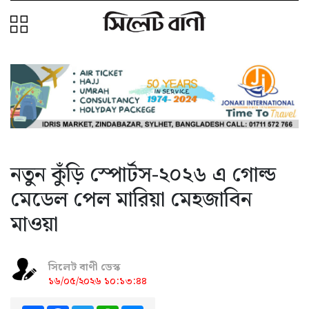
নতুন কুঁড়ি স্পোর্টস-২০২৬ এ গোল্ড
মেডেল পেল মারিয়া মেহজাবিন
মাওয়া
সিলেট বাণী ডেস্ক
১৬/০৫/২০২৬ ১০:১৩:৪৪