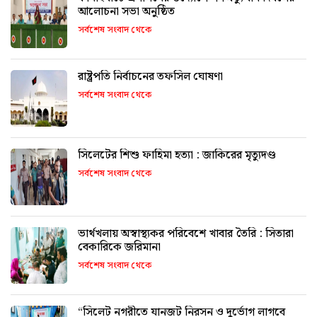
আলোচনা সভা অনুষ্ঠিত
সর্বশেষ সংবাদ থেকে
রাষ্ট্রপতি নির্বাচনের তফসিল ঘোষণা
সর্বশেষ সংবাদ থেকে
সিলেটের শিশু ফাহিমা হত্যা : জাকিরের মৃত্যুদণ্ড
সর্বশেষ সংবাদ থেকে
ভার্থখলায় অস্বাস্থ্যকর পরিবেশে খাবার তৈরি : সিতারা
বেকারিকে জরিমানা
সর্বশেষ সংবাদ থেকে
“সিলেট নগরীতে যানজট নিরসন ও দুর্ভোগ লাগবে