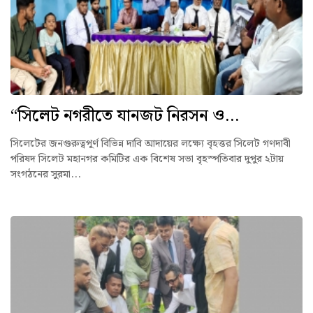
“সিলেট নগরীতে যানজট নিরসন ও...
সিলেটের জনগুরুত্বপূর্ণ বিভিন্ন দাবি আদায়ের লক্ষ্যে বৃহত্তর সিলেট গণদাবী
পরিষদ সিলেট মহানগর কমিটির এক বিশেষ সভা বৃহস্পতিবার দুপুর ২টায়
সংগঠনের সুরমা...