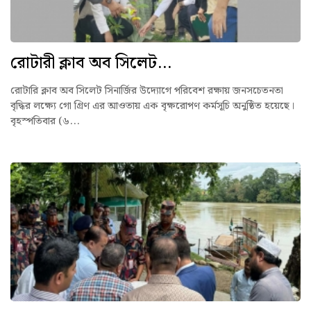
রোটারী ক্লাব অব সিলেট...
রোটারি ক্লাব অব সিলেট সিনার্জির উদ্যোগে পরিবেশ রক্ষায় জনসচেতনতা
বৃদ্ধির লক্ষ্যে গো গ্রিণ এর আওতায় এক বৃক্ষরোপণ কর্মসূচি অনুষ্ঠিত হয়েছে।
বৃহস্পতিবার (৬...