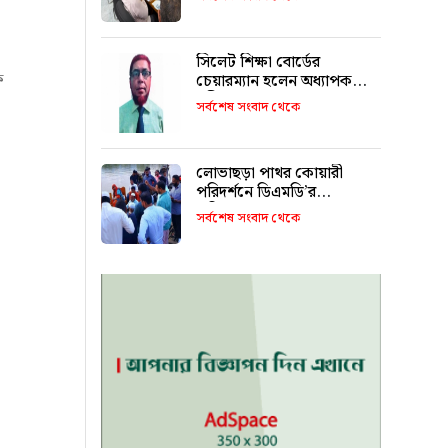
সিলেট শিক্ষা বোর্ডের
ক
চেয়ারম্যান হলেন অধ্যাপক
শহীদুল আলম
সর্বশেষ সংবাদ থেকে
লোভাছড়া পাথর কোয়ারী
পরিদর্শনে ডিএমডি’র
পরিচালক!
সর্বশেষ সংবাদ থেকে