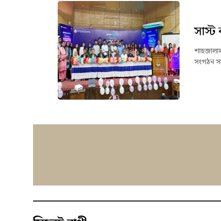
সাস্ট 
শাহজালাল 
সংগঠন সাস