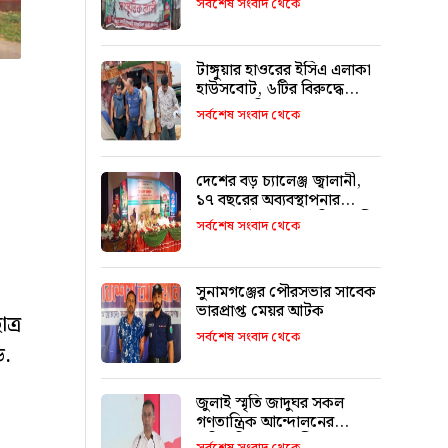
সর্বশেষ সংবাদ থেকে
মিফতাহ্ সিদ্দিকী
টাঙ্গুয়ার হাওরের ইসিএ এলাকা
হাউসবোট, ৬টির বিরুদ্ধে
মামলা–জরিমানা
সর্বশেষ সংবাদ থেকে
দেশের বড় চ্যালেঞ্জ জ্বালানী,
১৭ বছরের অব্যবস্থাপনার
কারণে এই অবস্থা: বাণিজ্যমন্ত্রী
সর্বশেষ সংবাদ থেকে
সুনামগঞ্জের পৌরসভার সাবেক
ভারপ্রাপ্ত মেয়র আটক
ত্র
সর্বশেষ সংবাদ থেকে
ড.
জুলাই স্মৃতি জাদুঘর সকল
গণতান্ত্রিক আন্দোলনের
প্রতিচ্ছবি: প্রধানমন্ত্রী