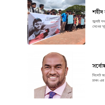
শহীদ র
জুলাই গণঅভ
সেনের স্মৃত
সর্বো
সিলেট অঞ
ঢাকা-এর ক