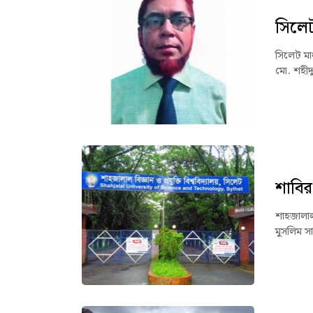
সিলেট 
সিলেট মাধ
মো. শহীদ
শাবির
শাহজালাল 
মুসলিম সা