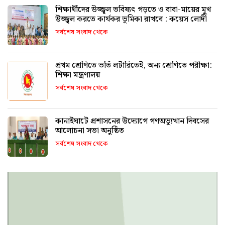
শিক্ষার্থীদের উজ্জ্বল ভবিষ্যৎ গড়তে ও বাবা-মায়ের মুখ
উজ্জ্বল করতে কার্যকর ভূমিকা রাখবে : কয়েস লোদী
সর্বশেষ সংবাদ থেকে
প্রথম শ্রেণিতে ভর্তি লটারিতেই, অন্য শ্রেণিতে পরীক্ষা:
শিক্ষা মন্ত্রণালয়
সর্বশেষ সংবাদ থেকে
কানাইঘাটে প্রশাসনের উদ্যোগে গণঅভ্যুত্থান দিবসের
আলোচনা সভা অনুষ্ঠিত
সর্বশেষ সংবাদ থেকে