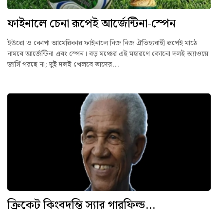
ফাইনালে চেনা রূপেই আর্জেন্টিনা-স্পেন
ইউরো ও কোপা আমেরিকার ফাইনালে নিজ নিজ ঐতিহ্যবাহী রূপেই মাঠে
নামবে আর্জেন্টিনা এবং স্পেন। বড় মঞ্চের এই মহারণে কোনো দলই অ্যাওয়ে
জার্সি পরছে না; দুই দলই খেলবে তাদের...
ক্রিকেট কিংবদন্তি স্যার গারফিল্ড...