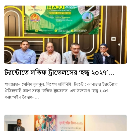
টরন্টোতে লতিফ ট্রাভেলসের ‘হজ্ব ২০২৭’...
শাহজাহান সেলিম বুলবুল, বিশেষ প্রতিনিধি, টরন্টো: কানাডার টরন্টোতে
ঐতিহ্যবাহী ভ্রমণ সংস্থা ‘লতিফ ট্রাভেলস’-এর উদ্যোগে ‘হজ্ব ২০২৭’
ক্যাম্পেইন উদ্বোধন...