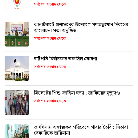
সর্বশেষ সংবাদ থেকে
কানাইঘাটে প্রশাসনের উদ্যোগে গণঅভ্যুত্থান দিবসের
আলোচনা সভা অনুষ্ঠিত
সর্বশেষ সংবাদ থেকে
রাষ্ট্রপতি নির্বাচনের তফসিল ঘোষণা
সর্বশেষ সংবাদ থেকে
সিলেটের শিশু ফাহিমা হত্যা : জাকিরের মৃত্যুদণ্ড
সর্বশেষ সংবাদ থেকে
ভার্থখলায় অস্বাস্থ্যকর পরিবেশে খাবার তৈরি : সিতারা
বেকারিকে জরিমানা