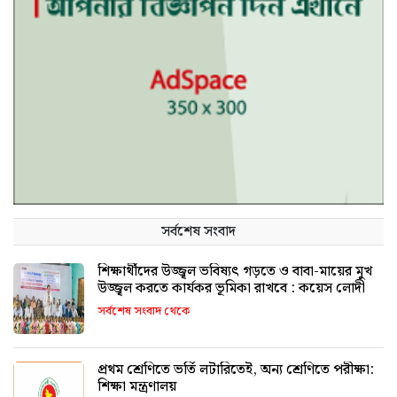
সর্বশেষ সংবাদ
শিক্ষার্থীদের উজ্জ্বল ভবিষ্যৎ গড়তে ও বাবা-মায়ের মুখ
উজ্জ্বল করতে কার্যকর ভূমিকা রাখবে : কয়েস লোদী
সর্বশেষ সংবাদ থেকে
প্রথম শ্রেণিতে ভর্তি লটারিতেই, অন্য শ্রেণিতে পরীক্ষা:
শিক্ষা মন্ত্রণালয়