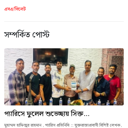
এসএ/সিলেট
সম্পর্কিত পোস্ট
প্যারিসে ফুলেল শুভেচ্ছায় সিক্ত...
মুহাম্মদ হাফিজুর রাহমান , প্যারিস প্রতিনিধি :: যুক্তরাজ্যপ্রবাসী বিশিষ্ট লেখক,