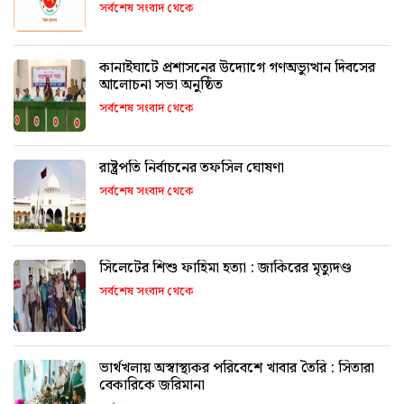
সর্বশেষ সংবাদ থেকে
কানাইঘাটে প্রশাসনের উদ্যোগে গণঅভ্যুত্থান দিবসের
আলোচনা সভা অনুষ্ঠিত
সর্বশেষ সংবাদ থেকে
রাষ্ট্রপতি নির্বাচনের তফসিল ঘোষণা
সর্বশেষ সংবাদ থেকে
সিলেটের শিশু ফাহিমা হত্যা : জাকিরের মৃত্যুদণ্ড
সর্বশেষ সংবাদ থেকে
ভার্থখলায় অস্বাস্থ্যকর পরিবেশে খাবার তৈরি : সিতারা
বেকারিকে জরিমানা