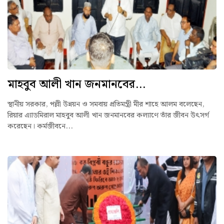
মাহবুব আলী খান জনমানবের...
স্থানীয় সরকার, পল্লী উন্নয়ন ও সমবায় প্রতিমন্ত্রী মীর শাহে আলম বলেছেন,
রিয়ার এ্যাডমিরাল মাহবুব আলী খান জনমানবের কল্যাণে তাঁর জীবন উৎসর্গ
করেছেন। কর্মজীবনে...