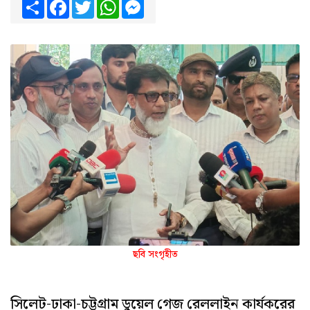
Share
Facebook
Twitter
WhatsApp
Messenger
ছবি সংগৃহীত
সিলেট-ঢাকা-চট্টগ্রাম ডুয়েল গেজ রেললাইন কার্যকরের