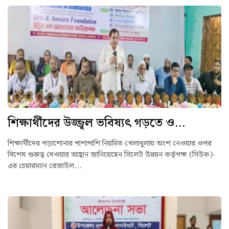
শিক্ষার্থীদের উজ্জ্বল ভবিষ্যৎ গড়তে ও...
শিক্ষার্থীদের পড়াশোনার পাশাপাশি নিয়মিত খেলাধুলায় অংশ নেওয়ার ওপর
বিশেষ গুরুত্ব দেওয়ার আহ্বান জানিয়েছেন সিলেট উন্নয়ন কর্তৃপক্ষ (সিউক)-
এর চেয়ারম্যান রেজাউল...