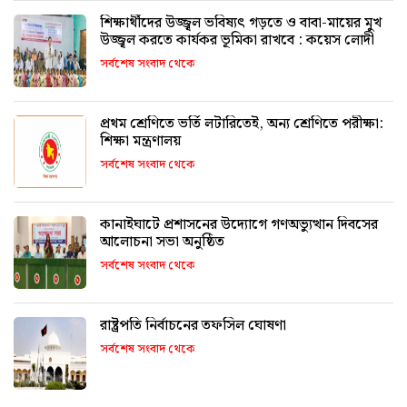
শিক্ষার্থীদের উজ্জ্বল ভবিষ্যৎ গড়তে ও বাবা-মায়ের মুখ
উজ্জ্বল করতে কার্যকর ভূমিকা রাখবে : কয়েস লোদী
সর্বশেষ সংবাদ থেকে
প্রথম শ্রেণিতে ভর্তি লটারিতেই, অন্য শ্রেণিতে পরীক্ষা:
শিক্ষা মন্ত্রণালয়
সর্বশেষ সংবাদ থেকে
কানাইঘাটে প্রশাসনের উদ্যোগে গণঅভ্যুত্থান দিবসের
আলোচনা সভা অনুষ্ঠিত
সর্বশেষ সংবাদ থেকে
রাষ্ট্রপতি নির্বাচনের তফসিল ঘোষণা
সর্বশেষ সংবাদ থেকে