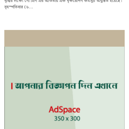
বৃদ্ধির লক্ষ্যে গো গ্রিণ এর আওতায় এক বৃক্ষরোপণ কর্মসূচি অনুষ্ঠিত হয়েছে।
বৃহস্পতিবার (৬...