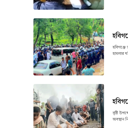
হবিগঞ
হবিগঞ্জে 
হামলার ঘ
হবিগঞ্
বৃষ্টি উপ
অবস্থান ন