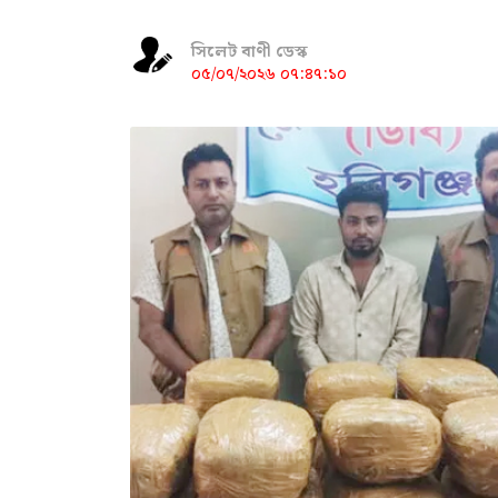
সিলেট বাণী ডেস্ক
০৫/০৭/২০২৬ ০৭:৪৭:১০