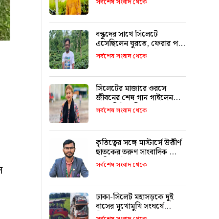
সর্বশেষ সংবাদ থেকে
বন্ধুদের সাথে সিলেটে
এসেছিলেন ঘুরতে, ফেরার পথে
দুর্ঘটনায় মারা যান সাইফুল
সর্বশেষ সংবাদ থেকে
সিলেটের মাজারে ওরসে
জীবনের শেষ গান গাইলেন
পেহেলি ভৈরবী
সর্বশেষ সংবাদ থেকে
কৃতিত্বের সঙ্গে মাস্টার্সে উত্তীর্ণ
ছাতকের তরুণ সাংবাদিক মোঃ
তাজিদুল ইসলাম
সর্বশেষ সংবাদ থেকে
ল
ঢাকা-সিলেট মহাসড়কে দুই
বাসের মুখোমুখি সংঘর্ষে
নিহতের সংখ্যা বেড়ে ৯ : ৬