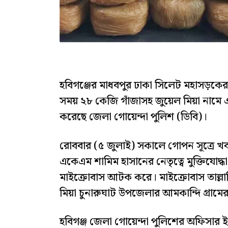
হবিগঞ্জের মাধবপুর ঢাকা সিলেট মহাসড়কের ম
সময় ২৮ কেজি গাঁজাসহ জুয়েল মিয়া নামে
করেছে জেলা গোয়েন্দা পুলিশ (ডিবি)।
রোববার (৫ জুলাই) সকালে গোপন সূত্রে খ
একেএম শামিম হাসানের নেতৃত্বে মুক্তিযোদ্
মাইক্রোবাস আটক করে। মাইক্রোবাস তাল্লা
মিয়া চুনারুঘাট উপজেলার আমকান্দি গ্রাম
হবিগঞ্জ জেলা গোয়েন্দা পুলিশের অফিসার ই