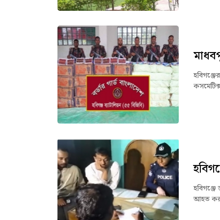
মাধবপ
হবিগঞ্জে
কসমেটিক্
হবিগঞ
হবিগঞ্জে 
আহত করা