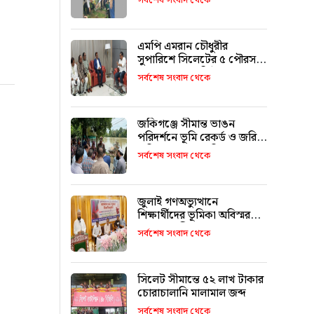
সর্বশেষ সংবাদ থেকে
এমপি এমরান চৌধুরীর
সুপারিশে সিলেটের ৫ পৌরসভা
পাচ্ছে ৫ শ কোটি টাকা
সর্বশেষ সংবাদ থেকে
জকিগঞ্জে সীমান্ত ভাঙন
পরিদর্শনে ভূমি রেকর্ড ও জরিপ
অধিদপ্তরের মহাপরিচালক
সর্বশেষ সংবাদ থেকে
জুলাই গণঅভ্যুত্থানে
শিক্ষার্থীদের ভূমিকা অবিস্মরণীয়
: এম এ মালিক
সর্বশেষ সংবাদ থেকে
সিলেট সীমান্তে ৫২ লাখ টাকার
চোরাচালানি মালামাল জব্দ
সর্বশেষ সংবাদ থেকে