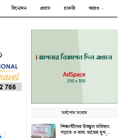
বিনোদন
প্রবাস
চাকরি
আরও
সর্বশেষ সংবাদ
শিক্ষার্থীদের উজ্জ্বল ভবিষ্যৎ
গড়তে ও বাবা-মায়ের মুখ