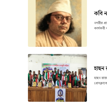
কবি 
নগরীর প্
কার্যকরী
হাছন 
হাছন রাজ
প্রেসক্লা