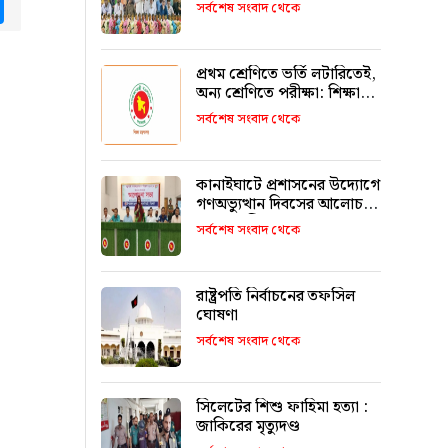
tsApp
Messenger
উজ্জ্বল করতে কার্যকর ভূমিকা
সর্বশেষ সংবাদ থেকে
রাখবে : কয়েস লোদী
প্রথম শ্রেণিতে ভর্তি লটারিতেই,
অন্য শ্রেণিতে পরীক্ষা: শিক্ষা
মন্ত্রণালয়
সর্বশেষ সংবাদ থেকে
কানাইঘাটে প্রশাসনের উদ্যোগে
গণঅভ্যুত্থান দিবসের আলোচনা
সভা অনুষ্ঠিত
সর্বশেষ সংবাদ থেকে
রাষ্ট্রপতি নির্বাচনের তফসিল
ঘোষণা
সর্বশেষ সংবাদ থেকে
সিলেটের শিশু ফাহিমা হত্যা :
জাকিরের মৃত্যুদণ্ড