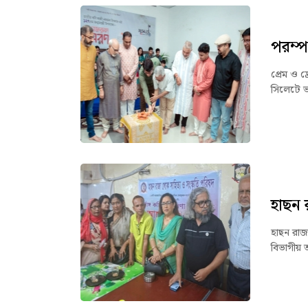
পরম্প
প্রেম ও 
সিলেটে ভ
হাছন 
হাছন রাজা
বিভাগীয় 