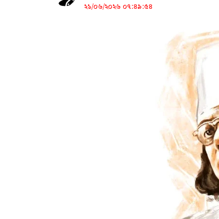
২১/০৬/২০২৬ ০৭:৪৯:৫৪