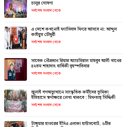
চালুর ঘোষণা
সর্বশেষ সংবাদ থেকে
এ দেশে কখনোই ফ্যাসিবাদ ফিরে আসবে না: আব্দুল
কাইয়ুম চৌধুরী
সর্বশেষ সংবাদ থেকে
সাবেক নৌপ্রধান রিয়ার অ্যাডমিরাল মাহবুব আলী খানের
৪২তম শাহাদাৎ বার্ষিকী বৃহস্পতিবার
সর্বশেষ সংবাদ থেকে
জুলাই গণঅভ্যুত্থানে সাংস্কৃতিক কর্মীদের ভূমিকা
ইতিহাসে স্বর্ণাক্ষরে লেখা থাকবে : মিফতাহ্ সিদ্দিকী
সর্বশেষ সংবাদ থেকে
টাঙ্গুয়ার হাওরের ইসিএ এলাকা হাউসবোট, ৬টির