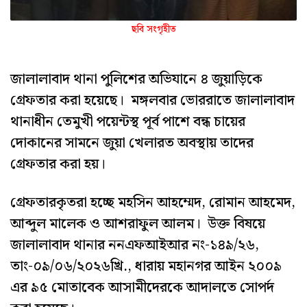
ছবি সংগৃহীত
জালালাবাদ থানা পুলিশের অভিযানে ৪ জুয়াড়িকে
গ্রেফতার করা হয়েছে। মঙ্গলবার ভোররাতে জালালাবাদ
থানাধীন তেমুখী পয়েন্টস্থ পূর্ব পাশে বন্ধ চায়ের
দোকানের সামনে জুয়া খেলারত অবস্থায় তাদের
গ্রেফতার করা হয়।
গ্রেফতারকৃতরা হচ্ছে মহসিন আহম্মেদ, রোমান আহমেদ,
আব্দুল মালেক ও আশরাফুল আলম। উক্ত বিষয়ে
জালালাবাদ থানার ননএফআইআর নং-১৪৯/২৬,
তাং-০৯/০৬/২০২৬খ্রি., ধারায় মহানগর আইন ২০০৯
এর ৯৫ মোতাবেক আসামীদেরকে আদালতে সোপর্দ