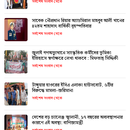
সর্বশেষ সংবাদ থেকে
সাবেক নৌপ্রধান রিয়ার অ্যাডমিরাল মাহবুব আলী খানের
৪২তম শাহাদাৎ বার্ষিকী বৃহস্পতিবার
সর্বশেষ সংবাদ থেকে
জুলাই গণঅভ্যুত্থানে সাংস্কৃতিক কর্মীদের ভূমিকা
ইতিহাসে স্বর্ণাক্ষরে লেখা থাকবে : মিফতাহ্ সিদ্দিকী
সর্বশেষ সংবাদ থেকে
টাঙ্গুয়ার হাওরের ইসিএ এলাকা হাউসবোট, ৬টির
বিরুদ্ধে মামলা–জরিমানা
সর্বশেষ সংবাদ থেকে
দেশের বড় চ্যালেঞ্জ জ্বালানী, ১৭ বছরের অব্যবস্থাপনার
কারণে এই অবস্থা: বাণিজ্যমন্ত্রী