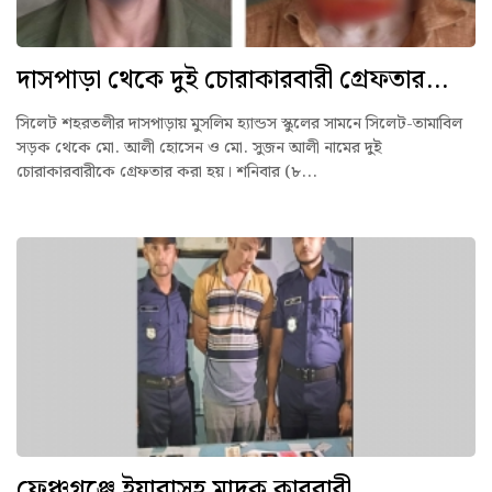
দাসপাড়া থেকে দুই চোরাকারবারী গ্রেফতার...
সিলেট শহরতলীর দাসপাড়ায় মুসলিম হ্যান্ডস স্কুলের সামনে সিলেট-তামাবিল
সড়ক থেকে মো. আলী হোসেন ও মো. সুজন আলী নামের দুই
চোরাকারবারীকে গ্রেফতার করা হয়। শনিবার (৮...
ফেঞ্চুগঞ্জে ইয়াবাসহ মাদক কারবারী...