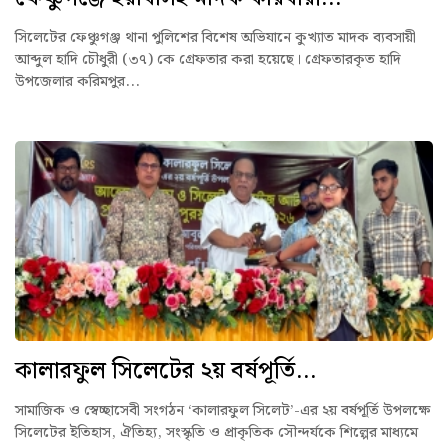
সিলেটের ফেঞ্চুগঞ্জ থানা পুলিশের বিশেষ অভিযানে কুখ্যাত মাদক ব্যবসায়ী
আব্দুল হাদি চৌধুরী (৩৭) কে গ্রেফতার করা হয়েছে। গ্রেফতারকৃত হাদি
উপজেলার করিমপুর...
কালারফুল সিলেটের ২য় বর্ষপূর্তি...
সামাজিক ও স্বেচ্ছাসেবী সংগঠন ‘কালারফুল সিলেট’-এর ২য় বর্ষপূর্তি উপলক্ষে
সিলেটের ইতিহাস, ঐতিহ্য, সংস্কৃতি ও প্রাকৃতিক সৌন্দর্যকে শিল্পের মাধ্যমে