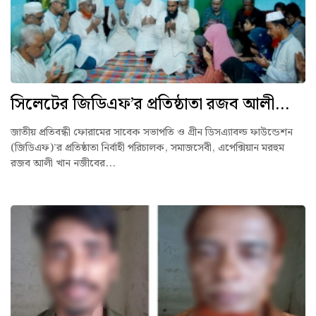
সিলেটের জিডিএফ’র প্রতিষ্ঠাতা রজব আলী...
জাতীয় প্রতিবন্ধী ফোরামের সাবেক সভাপতি ও গ্রীন ডিসএ্যাবল্ড ফাউন্ডেশন
(জিডিএফ)’র প্রতিষ্ঠাতা নির্বাহী পরিচালক, সমাজসেবী, এপেক্সিয়ান মরহুম
রজব আলী খান নজীবের...