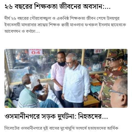
২৬ বছরের শিক্ষকতা জীবনের অবসান:...
দীর্ঘ ২৬ বছরের গৌরবোজ্জ্বল ও একনিষ্ঠ শিক্ষকতা জীবন শেষে উদয়পুর
ইবতেদায়ী মাদরাসার শ্রদ্ধেয় শিক্ষক ক্বারী মাওলানা ফখরুল ইসলাম ছাহেবকে
আবেগঘন ও বর্ণাঢ্য...
ওসমানীনগরে সড়ক দুর্ঘটনা: নিহতদের...
সিলেটের ওসমানীনগরে দুই বাসের মুখোমুখি সংঘর্ষে হতাহতদের আর্থিক