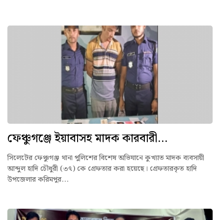
ফেঞ্চুগঞ্জে ইয়াবাসহ মাদক কারবারী...
সিলেটের ফেঞ্চুগঞ্জ থানা পুলিশের বিশেষ অভিযানে কুখ্যাত মাদক ব্যবসায়ী
আব্দুল হাদি চৌধুরী (৩৭) কে গ্রেফতার করা হয়েছে। গ্রেফতারকৃত হাদি
উপজেলার করিমপুর...