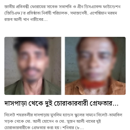
জাতীয় প্রতিবন্ধী ফোরামের সাবেক সভাপতি ও গ্রীন ডিসএ্যাবল্ড ফাউন্ডেশন
(জিডিএফ)’র প্রতিষ্ঠাতা নির্বাহী পরিচালক, সমাজসেবী, এপেক্সিয়ান মরহুম
রজব আলী খান নজীবের...
দাসপাড়া থেকে দুই চোরাকারবারী গ্রেফতার...
সিলেট শহরতলীর দাসপাড়ায় মুসলিম হ্যান্ডস স্কুলের সামনে সিলেট-তামাবিল
সড়ক থেকে মো. আলী হোসেন ও মো. সুজন আলী নামের দুই
চোরাকারবারীকে গ্রেফতার করা হয়। শনিবার (৮...