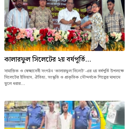
কালারফুল সিলেটের ২য় বর্ষপূর্তি...
সামাজিক ও স্বেচ্ছাসেবী সংগঠন ‘কালারফুল সিলেট’-এর ২য় বর্ষপূর্তি উপলক্ষে
সিলেটের ইতিহাস, ঐতিহ্য, সংস্কৃতি ও প্রাকৃতিক সৌন্দর্যকে শিল্পের মাধ্যমে
তুলে ধরার...