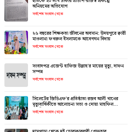
ছাতকে ২০ লাখ টাকার এডিপি-রাজস্ব প্রকল্পে
অনিয়মের অভিযোগ
সর্বশেষ সংবাদ থেকে
২৬ বছরের শিক্ষকতা জীবনের অবসান: উদয়পুরে ক্বারী
মাওলানা ফখরুল ইসলামকে আবেগঘন বিদায়
সর্বশেষ সংবাদ থেকে
সংবাদপত্র এজেন্ট হাফিজ উল্লাহ’র মায়ের মৃত্যু, দাফন
সম্পন্ন
সর্বশেষ সংবাদ থেকে
সিলেটের জিডিএফ’র প্রতিষ্ঠাতা রজব আলী খানের
মৃত্যুবার্ষিকীতে আলোচনা সভা ও দোয়া মাহফিল
অনুষ্ঠিত
সর্বশেষ সংবাদ থেকে
দাসপাড়া থেকে দুই চোরাকারবারী গ্রেফতার