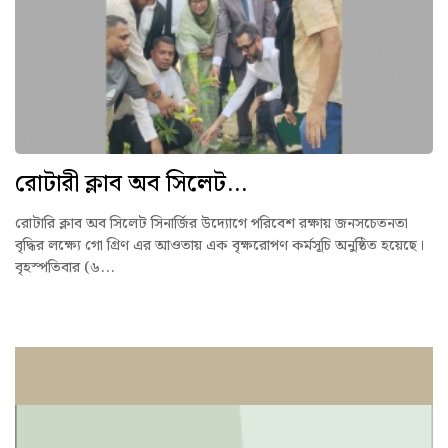
রোটারী ক্লাব অব সিলেট...
রোটারি ক্লাব অব সিলেট সিনার্জির উদ্যোগে পরিবেশ রক্ষায় জনসচেতনতা
বৃদ্ধির লক্ষ্যে গো গ্রিণ এর আওতায় এক বৃক্ষরোপণ কর্মসূচি অনুষ্ঠিত হয়েছে।
বৃহস্পতিবার (৬...