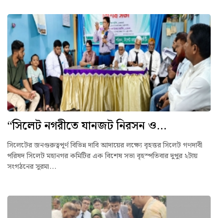
“সিলেট নগরীতে যানজট নিরসন ও...
সিলেটের জনগুরুত্বপূর্ণ বিভিন্ন দাবি আদায়ের লক্ষ্যে বৃহত্তর সিলেট গণদাবী
পরিষদ সিলেট মহানগর কমিটির এক বিশেষ সভা বৃহস্পতিবার দুপুর ২টায়
সংগঠনের সুরমা...