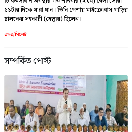
চিকিৎসাধীন অবস্থায় গত শনিবার (২ মে) বেলা সোয়া
১১টার দিকে মারা যান। তিনি পেশায় মাইক্রোবাস গাড়ির
চালকের সহকারী (হেল্পার) ছিলেন।
এসএ/সিলেট
সম্পর্কিত পোস্ট