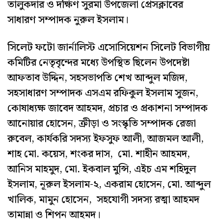
তালুকদার ও দক্ষিণ সুরমা উপজেলা প্রেসক্লাবের
সাধারণ সম্পাদক নুরুল ইসলাম।
সিলেট ফটো জার্নালিস্ট এসোসিয়েশন সিলেট বিভাগীয়
কমিটির নেতৃবৃন্দের মধ্যে উপস্থিত ছিলেন উপদেষ্টা
আফতাব উদ্দিন, সহসভাপতি শেখ আব্দুল মজিদ,
সহসাধারণ সম্পাদক এসএম রফিকুল ইসলাম সুজন,
কোষাধ্যক্ষ জাবেদ আহমদ, প্রচার ও প্রকাশনা সম্পাদক
আনোয়ার হোসেন, ক্রীড়া ও সংস্কৃতি সম্পাদক রেজা
রুবেল, কার্যকরি সদস্য ইফসুফ আলী, আজমল আলী,
শাহ মো. কয়েস, শংকর দাস, মো. শাহীন আহমদ,
আনিস মাহমুদ, মো. ইকবাল মুন্সি, এইচ এম শহিদুল
ইসলাম, নূরুল ইসলাম-২, একরাম হোসেন, মো. আব্দুল
খালিক, মামুন হোসেন, সহযোগী সদস্য রত্মা আহমদ
তামান্না ও শিপন আহমদ।