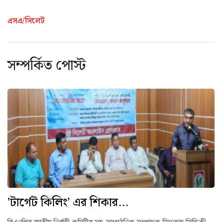
এসএ/সিলেট
সম্পর্কিত পোস্ট
'টার্গেট কিলিং’ এর শিকার...