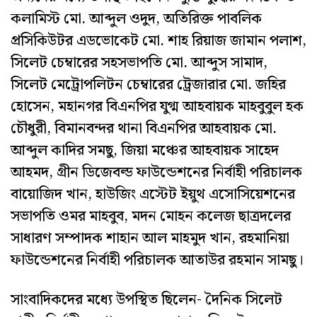
কলামিস্ট মো. আব্দুল ওদুদ, অতিরিক্ত পাবলিক
প্রসিকিউটর এডভোকেট মো. শাহ রিয়াজ জামান পলাশ,
সিলেট চেম্বারের সহসভাপতি মো. আব্দুস সামাদ,
সিলেট মেট্রোপলিটন চেম্বারের ট্রেজারার মো. জহির
হোসেন, মহানগর বিএনপির যুগ্ম আহবায়ক মাহবুবুল হক
চৌধুরী, বিমানবন্দর থানা বিএনপির আহবায়ক মো.
আব্দুল কাদির সমছু, জিয়া মঞ্চের আহবায়ক সাহেদ
আহমদ, গ্রীন ডিজেবল্ড ফাউন্ডেশনের নির্বাহী পরিচালক
বায়োজিদ খান, হাউজিং এস্টেট ইয়ুথ এসোসিয়েশনের
সভাপতি ওমর মাহবুব, মদন মোহন কলেজ ছাত্রদলের
সাধারণ সম্পাদক শাহান আল মাহমুদ খান, রহমানিয়া
ফাউন্ডেশনের নির্বাহী পরিচালক আতাউর রহমান সামছু।
সাংবাদিকদের মধ্যে উপস্থিত ছিলেন- দৈনিক সিলেট