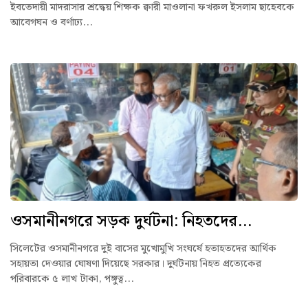
ইবতেদায়ী মাদরাসার শ্রদ্ধেয় শিক্ষক ক্বারী মাওলানা ফখরুল ইসলাম ছাহেবকে
আবেগঘন ও বর্ণাঢ্য...
ওসমানীনগরে সড়ক দুর্ঘটনা: নিহতদের...
সিলেটের ওসমানীনগরে দুই বাসের মুখোমুখি সংঘর্ষে হতাহতদের আর্থিক
সহায়তা দেওয়ার ঘোষণা দিয়েছে সরকার। দুর্ঘটনায় নিহত প্রত্যেকের
পরিবারকে ৫ লাখ টাকা, পঙ্গুত্ব...