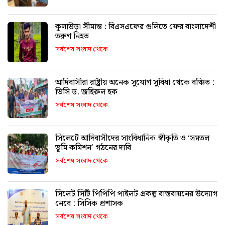
কুলাউড়া সীমান্ত : বিএসএফের গুলিতে ফের বাংলাদেশী
তরুণ নিহত
সর্বশেষ সংবাদ থেকে
আদিবাসীরা রাষ্ট্রীয় অনেক সুযোগ সুবিধা থেকে বঞ্চিত :
ভিসি ড. জহিরুল হক
সর্বশেষ সংবাদ থেকে
সিলেটে আদিবাসীদের সাংবিধানিক স্বীকৃতি ও ‘সমতল
ভূমি কমিশন’ গঠনের দাবি
সর্বশেষ সংবাদ থেকে
সিলেট সিটি পিপিপি পাইলট প্রকল্প বাস্তবায়নের উদ্যোগ
নেবে : সিসিক প্রশাসক
সর্বশেষ সংবাদ থেকে