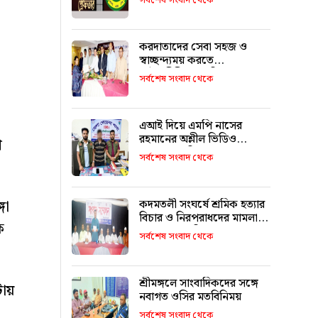
সর্বশেষ সংবাদ থেকে
করদাতাদের সেবা সহজ ও
স্বাচ্ছন্দ্যময় করতে
আইনজীবীদের ভূমিকা
সর্বশেষ সংবাদ থেকে
অপরিহার্য: কর কমিশনার
এআই দিয়ে এমপি নাসের
রহমানের অশ্লীল ভিডিও
ণ
ছড়ানোর অভিযোগে সাভার
সর্বশেষ সংবাদ থেকে
থেকে আটক ১
গা
কদমতলী সংঘর্ষে শ্রমিক হত্যার
বিচার ও নিরপরাধদের মামলা
ে
থেকে অব্যাহতির আহ্বান
সর্বশেষ সংবাদ থেকে
শ্রীমঙ্গলে সাংবাদিকদের সঙ্গে
টায়
নবাগত ওসির মতবিনিময়
সর্বশেষ সংবাদ থেকে