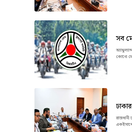
সব ম
অ্যাম্বুল্
কোনো মোটর
ঢাকার
রাজধানী 
একইসাথে 