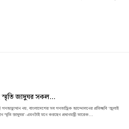
 স্মৃতি জাদুঘর সকল...
ই গণঅভ্যুত্থান নয়, বাংলাদেশের সব গণতান্ত্রিক আন্দোলনের প্রতিচ্ছবি ‘জুলাই
থান স্মৃতি জাদুঘর’-এমনটাই মনে করছেন প্রধানমন্ত্রী তারেক...