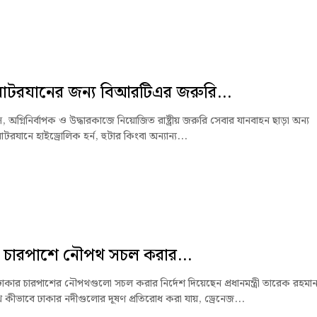
োটরযানের জন্য বিআরটিএর জরুরি...
যান্স, অগ্নিনির্বাপক ও উদ্ধারকাজে নিয়োজিত রাষ্ট্রীয় জরুরি সেবার যানবাহন ছাড়া অন্য
যানে হাইড্রোলিক হর্ন, হুটার কিংবা অন্যান্য...
 চারপাশে নৌপথ সচল করার...
ঢাকার চারপাশের নৌপথগুলো সচল করার নির্দেশ দিয়েছেন প্রধানমন্ত্রী তারেক রহমা
কীভাবে ঢাকার নদীগুলোর দূষণ প্রতিরোধ করা যায়, ড্রেনেজ...