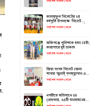
সর্বশেষ সংবাদ থেকে
কালারফুল সিলেটের ২য়
বর্ষপূর্তি উপলক্ষে ‘সিলেট
হেরিটেজ আর্ট ২০২৬’ অনুষ্ঠিত
সর্বশেষ সংবাদ থেকে
ে
জকিগঞ্জে পুলিশকে হত্যা চেষ্টা,
কারাগারে দুই ডাকাত
সর্বশেষ সংবাদ থেকে
া
জিয়া সংসদ সিলেট জেলা
।
শাখার ‘জুলাই গণঅভ্যুত্থান এবং
ঐক্যের রাজনীতি’ শীর্ষক
সর্বশেষ সংবাদ থেকে
আলোচনা
র
ে,
নগরীতে অভিযানে ৫৪
গ্রেফতার, ৬৫টি যানবাহনের
বিরুদ্ধে মামলা