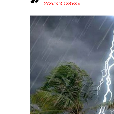
১২/০৬/২০২৫ ১০:৫৮:০৩