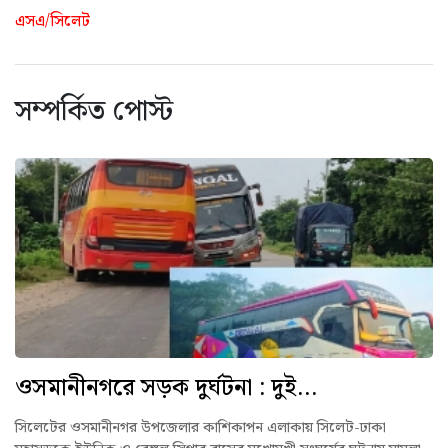
এসএ/সিলেট
সম্পর্কিত পোস্ট
ওসমানীনগরে সড়ক দুর্ঘটনা : দুই...
সিলেটের ওসমানীনগর উপজেলার কাশিকাপন এলাকায় সিলেট-ঢাকা