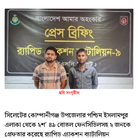
ছবি সংগৃহীত
সিলেটের কোম্পানীগঞ্জ উপজেলার পশ্চিম ইসলামপুর
এলাকা থেকে ২শ’ ৪৯ বোতল ফেনসিডিলসহ ২ জনকে
গ্রেফতার করেছে র‌্যাপিড এ্যাকশন ব্যাটালিয়ন